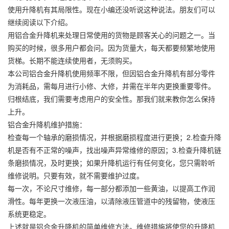
使用升降机有其局限性。现在小编还没听说这种说法。朋友们可以
继续阅读以下介绍。
用铝合金升降机来处理日常使用的货物是顾客关心的问题之一。当
购买的时候，很多用户都会问。因为货量大，每天都要频繁地使用
货梯。长期不能连续使用者，无须购买。
本公司铝合金升降机使用频率不限，但因铝合金升降机有部分零件
为消耗品，需每月进行小修、大修，并需在半年内更换重要零件。
归根结底，我们需要考虑用户的安全性。那我们就来教你怎么保持
上升。
铝合金升降机维护措施：
检查每一个轴承的磨损情况，并根据磨损程度进行更换；2.检查升降
机是否有不正常的噪声，找出噪声异常维修的原因；3.检查升降机链
条磨损情况，及时更换；如果升降机运行有任何变化，您只需聆听
维修说明。只要有效，就不需要维护过度。
每一次，不论尺寸维修，每一部分都添加一些黄油，以提高工作润
滑性。每年更换一次液压油，以清除液压管道中的残留物，使液压
系统更稳定。
上述就是铝合金升降机的简单维修方法。维修措施将使您的升降机