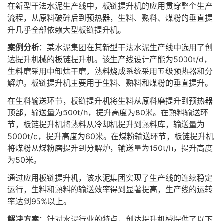
在新型干法水泥生产线中，板链提升机的应用贯穿整个生产
流程，从原料破碎后到预热器，生料、熟料、煤粉的垂直提
升几乎全部依赖大型板链提升机。
案例分析
：某水泥集团在其新型干法水泥生产线中选用了创
达提升机械的板链提升机。该生产线设计产能为5000t/d，
生料磨采用中卸烘干磨，熟料烧成系统采用五级预热器和分
解炉。板链提升机主要用于生料、熟料和煤粉的垂直提升。
在生料输送环节，板链提升机将生料从原料磨提升到预热器
顶部，输送量为500t/h，提升高度为80米。在熟料输送环
节，板链提升机将熟料从冷却机提升到熟料库，输送量为
5000t/d，提升高度为60米。在煤粉输送环节，板链提升机
将煤粉从煤粉磨提升到分解炉，输送量为150t/h，提升高度
为50米。
通过应用板链提升机，该水泥集团实现了生产线的连续稳定
运行，生料和熟料的输送效率得到显著提高，生产线的运转
率达到95%以上。
解决方案
：针对水泥行业的特点，创达提升机械提供了以下