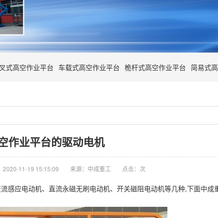
叉式高空作业平台
车载式高空作业平台
桅杆式高空作业平台
简易式高
空作业平台的驱动电机
020-11-19 15:15:09
来源：中成重工
点击：
次
交流感应电动机、
直流永磁无刷电动机、开关磁阻电动机等几种,下面中成