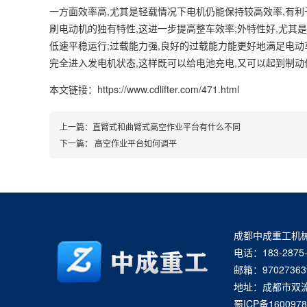
一方面效率高,尤其是轻载情况下电机仍能保持较高效率,有利
刷电动机的独有特性,这进一步提高整车效率;外特性好,尤其
低速平稳运行;过载能力强,良好的过载能力能更好地满足电动
完全进入发电机状态,这样既可以给电池充电,又可以起到制动
本文链接：https://www.cdlifter.com/471.html
上一篇：
直臂式和曲臂式高空作业平台有什么不同
下一篇：
高空作业平台如何调平
成都中成重工机
电话：183-2875-
邮箱：97027363
地址：成都市双
蜀ICP备1600978