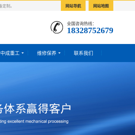
备定制。
网站导航
网站地图
全国咨询热线：
18328752679‬
于中成重工
维修保养
联系我们