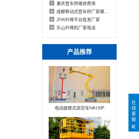
重庆登车桥维修费用
7
成都移动式登车桥厂家哪家好
8
泸州升降平台批发厂家
9
乐山升降机厂家电话
10
产品推荐
在
线
电动曲臂式高空车HA15IP
客
服