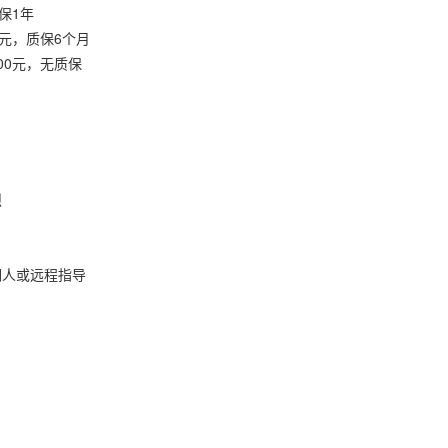
质保1年
0元，质保6个月
100元，无质保
烈
调人或远程指导