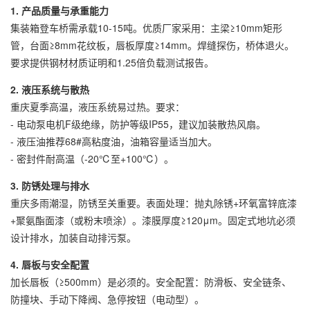
1. 产品质量与承重能力
集装箱登车桥需承载10-15吨。优质厂家采用：主梁≥10mm矩形
管，台面≥8mm花纹板，唇板厚度≥14mm。焊缝探伤，桥体退火。
要求提供钢材材质证明和1.25倍负载测试报告。
2. 液压系统与散热
重庆夏季高温，液压系统易过热。要求：
- 电动泵电机F级绝缘，防护等级IP55，建议加装散热风扇。
- 液压油推荐68#高粘度油，油箱容量适当加大。
- 密封件耐高温（-20℃至+100℃）。
3. 防锈处理与排水
重庆多雨潮湿，防锈至关重要。表面处理：抛丸除锈+环氧富锌底漆
+聚氨酯面漆（或粉末喷涂）。漆膜厚度≥120μm。固定式地坑必须
设计排水，加装自动排污泵。
4. 唇板与安全配置
加长唇板（≥500mm）是必须的。安全配置：防滑板、安全链条、
防撞块、手动下降阀、急停按钮（电动型）。