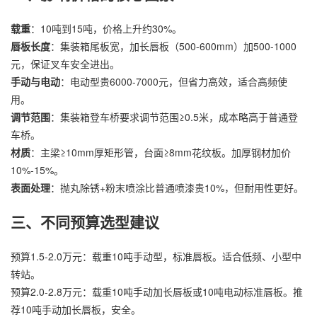
载重
：10吨到15吨，价格上升约30%。
唇板长度
：集装箱尾板宽，加长唇板（500-600mm）加500-1000
元，保证叉车安全进出。
手动与电动
：电动型贵6000-7000元，但省力高效，适合高频使
用。
调节范围
：集装箱登车桥要求调节范围≥0.5米，成本略高于普通登
车桥。
材质
：主梁≥10mm厚矩形管，台面≥8mm花纹板。加厚钢材加价
10%-15%。
表面处理
：抛丸除锈+粉末喷涂比普通喷漆贵10%，但耐用性更好。
三、不同预算选型建议
预算1.5-2.0万元：载重10吨手动型，标准唇板。适合低频、小型中
转站。
预算2.0-2.8万元：载重10吨手动加长唇板或10吨电动标准唇板。推
荐10吨手动加长唇板，安全。