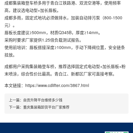
成都集装箱登车桥多用于青白江铁路港、双流空港等，使用频率
高，建议选电动型+加长唇板。
成都多雨，固定式地坑必须做排水，加装自动排污泵（800-1500
元）。
唇板长度建议≥500mm，材质Q345B，厚度≥14mm。
采购时要求厂家提供1.25倍负载测试报告。
使用前培训：唇板搭接深度≥100mm，手动下降阀位置，安全链条
挂放。
成都用户采购集装箱登车桥，推荐选择固定式电动型+加长唇板+粉
末喷涂，综合性价比最高。青白江、新都区厂家可直接考察。
本文链接：https://www.cdlifter.com/3867.html
上一篇：
自贡升降平台维修多少钱
下一篇：
重庆集装箱卸货平台厂家推荐