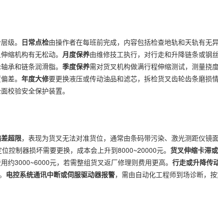
个层级。
日常点检
由操作者在每班前完成，内容包括检查地轨和天轨有无
叉伸缩机构有无松动。
月度保养
由维修技工执行，对行走和升降链条或钢
轮轴承和链条润滑脂。
季度保养
需对货叉机构做满行程伸缩测试，测量挠
置偏差。
年度大修
要更换液压或传动油品和滤芯，拆检货叉齿轮齿条磨损
全面校验安全保护装置。
偏差超限
，表现为货叉无法对准货位，通常由条码带污染、激光测距仪镜
位控制器损坏需要更换，成本会上升到8000~20000元。
货叉伸缩卡滞或
约3000~6000元，若需整组货叉返厂修理则费用更高。
行走或升降传
。
电控系统通讯中断或伺服驱动器报警
，需由自动化工程师到场诊断，按