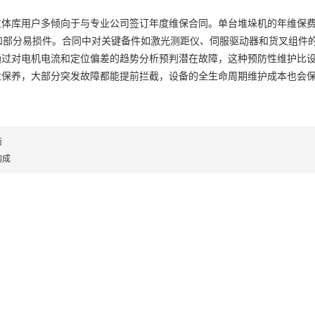
体库用户多倾向于与专业公司签订年度维保合同。单台堆垛机的年维保费通常
和部分易损件。合同中对关键备件如激光测距仪、伺服驱动器和货叉组件
通过对电机电流和定位偏差的趋势分析预判潜在故障，这种预防性维护比
业保养，大部分突发故障都能提前拦截，设备的全生命周期维护成本也会
南
构成