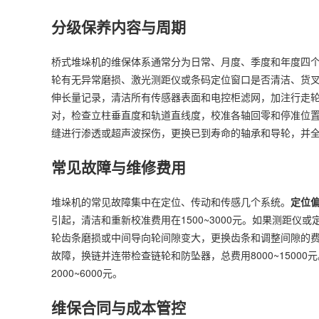
分级保养内容与周期
桥式堆垛机的维保体系通常分为日常、月度、季度和年度四
轮有无异常磨损、激光测距仪或条码定位窗口是否清洁、货
伸长量记录，清洁所有传感器表面和电控柜滤网，加注行走
对，检查立柱垂直度和轨道直线度，校准各轴回零和停准位
缝进行渗透或超声波探伤，更换已到寿命的轴承和导轮，并
常见故障与维修费用
堆垛机的常见故障集中在定位、传动和传感几个系统。
定位
引起，清洁和重新校准费用在1500~3000元。如果测距仪或定
轮齿条磨损或中间导向轮间隙变大，更换齿条和调整间隙的费用
故障，换链并连带检查链轮和防坠器，总费用8000~15000元
2000~6000元。
维保合同与成本管控