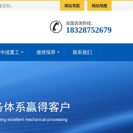
备定制。
网站导航
网站地图
全国咨询热线：
18328752679‬
于中成重工
维修保养
联系我们