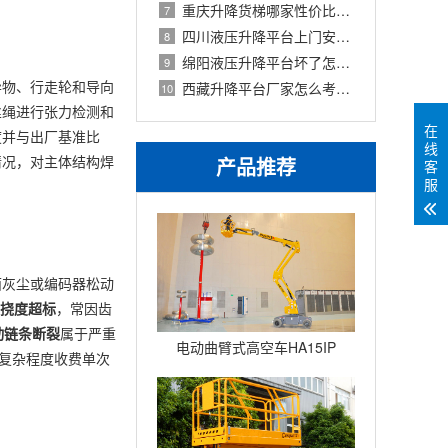
重庆升降货梯哪家性价比高？见田、麦森
7
四川液压升降平台上门安装怎么操作？
8
绵阳液压升降平台坏了怎么办？从故障判
9
异物、行走轮和导向
西藏升降平台厂家怎么考察？高海拔项目
10
丝绳进行张力检测和
在
度并与出厂基准比
线
情况，对主体结构焊
产品推荐
客
服
面灰尘或编码器松动
挠度超标
，常因齿
动链条断裂
属于严重
电动曲臂式高空车HA15IP
复杂程度收费单次