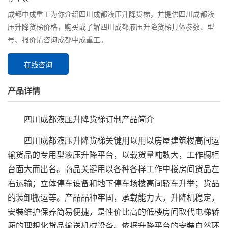
成都中成重工为你介绍四川成都​液压升降货梯，并提供四川成都​液
压升降货梯价格，购买或了解四川成都​液压升降货梯具体参数、型
号、报价请咨询成都中成重工。
在线咨询
产品详情
四川成都​液压升降货梯订制产品简介
四川成都液压升降货梯关键用以用以房屋建筑楼高间运
输货品的专用型液压升降平台，以载货量吨数大，工作橱柜
台面大而出名。商品关键用以各种各样工作中楼房间货品左
右运输；立体停车设备和地下停车场楼高间轿车升举；货品
的装卸搬运等。产品品种牢固，承载能力大，升降机稳定，
安裝维护保养简易便捷，是性价比高的低楼房间取代电梯轿
厢的理想化货品输送机械设备。依据升降平台的安裝自然环