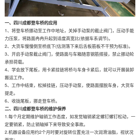
一、四川成都登车桥的应用
1、将登车桥挪动至工作中地址，关掉手动泵的截止阀门，压动手能
力压泵，将路面冉冉升起到适度高宽比(依据车系调节)。
2、大货车慢慢倒至桥底下(估测落下来后舌板筋板不干预为标准)。
3、开启手动泵截止阀门，使路面与车箱随意钢筋搭接，禁止挪动轮
承担荷载。
4、学会放下尾板，用卡紧挂链将桥与车身卡紧后，就可以开展装卸
搬运工作。
5、工作中结束，松掉挂链，压动手动泵，使路面摆脱车身，大货车
提走。
6、收拢尾板，挪走登车桥。
二、四川成都登车桥的维护保养
1.每个月定期维护轴销工作态度，如发觉轴销紧定螺钉螺钉松动，一
定要销紧，防止销轴掉下来导致安全事故。
2.机器设备应用约2个月时要对旋转位置充注一次润滑油脂，视状况
而定；