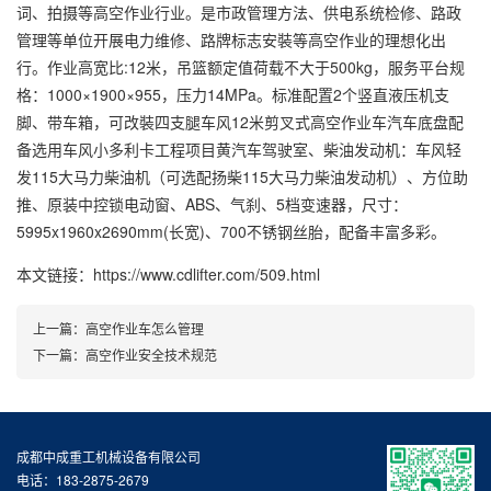
词、拍摄等高空作业行业。是市政管理方法、供电系统检修、路政
管理等单位开展电力维修、路牌标志安裝等高空作业的理想化出
行。作业高宽比:12米，吊篮额定值荷载不大于500kg，服务平台规
格：1000×1900×955，压力14MPa。标准配置2个竖直液压机支
脚、带车箱，可改裝四支腿车风12米剪叉式高空作业车汽车底盘配
备选用车风小多利卡工程项目黄汽车驾驶室、柴油发动机：车风轻
发115大马力柴油机（可选配扬柴115大马力柴油发动机）、方位助
推、原装中控锁电动窗、ABS、气刹、5档变速器，尺寸：
5995x1960x2690mm(长宽)、700不锈钢丝胎，配备丰富多彩。
本文链接：https://www.cdlifter.com/509.html
上一篇：
高空作业车怎么管理
下一篇：
高空作业安全技术规范
成都中成重工机械设备有限公司
电话：183-2875-2679