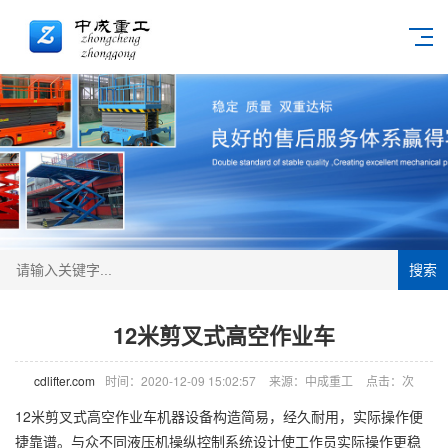
搜索
12米剪叉式高空作业车
cdlifter.com
时间：2020-12-09 15:02:57
来源：中成重工
点击：
次
12米剪叉式高空作业车机器设备构造简易，经久耐用，实际操作便
捷靠谱。与众不同液压机操纵控制系统设计使工作员实际操作更稳