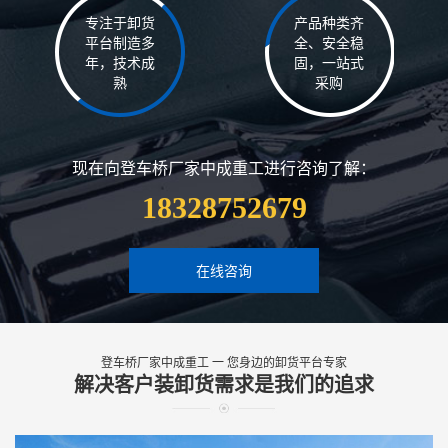
专注于卸货
产品种类齐
平台制造多
全、安全稳
年，技术成
固，一站式
熟
采购
现在向登车桥厂家中成重工进行咨询了解：
18328752679
在线咨询
登车桥厂家中成重工 一 您身边的卸货平台专家
解决客户装卸货需求是我们的追求