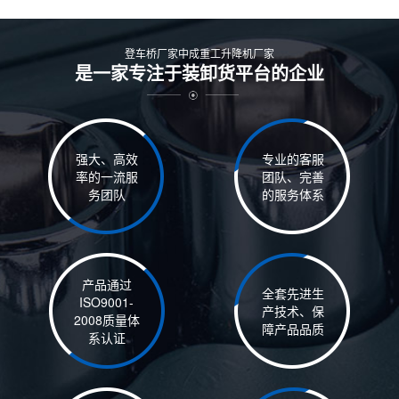
登车桥厂家中成重工升降机厂家
是一家专注于装卸货平台的企业
强大、高效
专业的客服
率的一流服
团队、完善
务团队
的服务体系
产品通过
全套先进生
ISO9001-
产技术、保
2008质量体
障产品品质
系认证