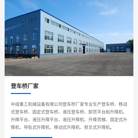
登车桥厂家
中成重工机械设备有限公司登车桥厂家专业生产登车桥、移动
式登车桥、固定式登车桥、液压登车桥、卸货平台和升降机、
升降平台、液压升降平台、液压升降机、升降货梯、固定式升
降机、导轨式升降机、移动式升降机、剪叉式升降机。