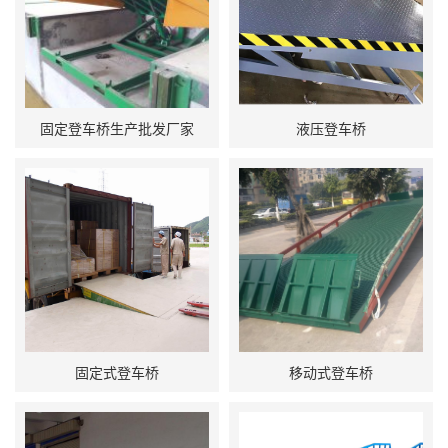
固定登车桥生产批发厂家
液压登车桥
固定式登车桥
移动式登车桥