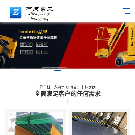
登车桥厂家直销 现场培训 非标定制
全面满足客户的任何需求