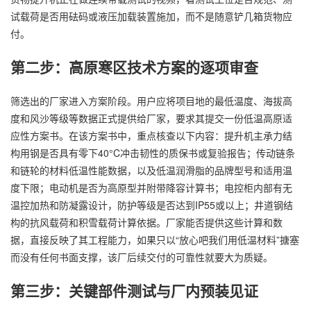
试载荷是否用砝码或液压加载装置施加，而不是随意铲几箱货物应
付。
第二步：高原寒区技术方案的逐项审查
筛选出的厂家进入方案阶段。用户应将项目地的最低温度、海拔高
度和风沙等级等数据正式提供给厂家，要求其提交一份低温高原适
应性方案书。在该方案书中，重点核查以下内容：提升机主承力结
构用钢是否具有零下40°C冲击韧性的质保书或复验报告；传动链条
和链轮的材料低温性能数据，以及低温润滑脂的品牌型号和适用温
度下限；电动机是否为高原型并附带降容计算书；电控柜内部有无
温控加热和防凝露设计，防护等级是否达到IP55或以上；井道钢结
构的抗风载荷和积雪载荷计算依据。厂家能否提供这些计算和数
据，直接反映了其工程能力，如果只以“放心吧我们用低温材料”搪塞
而没有任何书面支撑，该厂后续交付的可靠性就要大为质疑。
第三步：关键部件测试与厂内预装见证