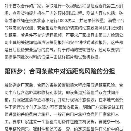
对于首次合作的厂家，争取进行一次视频远程见证或委托第三方到
场，查看货物提升机在厂内的预装测试过程。测试内容应包括：链
条或钢丝绳在张紧状态下运行1000次以上并记录伸长量；满载平台
的静态沉降观测；安全钳或断绳保护装置的动态触发测试并记录制
动距离。若条件不允许远程视频，可要求厂家出具由第三方检测公
司出具的关键焊缝超声波探伤报告和安全钳型式试验报告，这些都
是日后设备安全运行的底气。对于传动的链轮链条，还可以要求厂
家提供同批次材料的低温冲击试样照片和试验机数据。
第四步：合同条款中对远距离风险的分担
最终选定厂家后，合同的条款设置能很大程度降低远距离风险。合
同中应包含远距离验收特别条款，即设备运抵新疆后双方共同开
箱，对照配置清单逐项核对，并进行现场冷态验收，在本地气温条
件下运行72小时无故障方可签署验收报告。明确厂方安装调试工程
师进疆的差旅费由谁承担，一般可由用户承担食宿但厂家承担人
工。要求厂家建立一个新疆专用备件包随主机发货，含链条一根、
常用链轮两只、密封件和滤芯各一套，约定这些备件在总价中的占