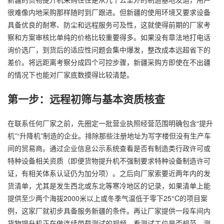
很难像内地采购那样随时到厂跟进。但新疆的使用环境又要求设备
具备优良的耐寒、防尘和远程服务可及性，这就使得前期的厂家考
察和方案审核比单纯的价格比较重要得多。如果没有章法地打电话
询价选厂，到货后的适应性问题会集中爆发，整改成本远超省下的
差价。将远距离考察分成四个可控步骤，新疆采购方即使在不出疆
的情况下也能对厂家底数摸得比较清楚。
第一步：远程初筛与基本资质核查
在联系任何厂家之前，先圈定一批营业执照经营范围明确包含“提升
机”“
升降机
”制造的企业。排除那些注册地址为写字楼但没有生产车
间的贸易商。通过企业信息公示系统查看是否有制造类行政许可或
特种设备相关资质（即便货物提升机不强制要求特种设备制造许可
证，有相关体系认证仍为加分项）。之后向厂家索要近两年内的发
货清单，尤其是发生西北或东北等寒冷地区的记录，如果清单上能
提供至少两个海拔2000米以上或冬季气温低于零下25°C的项目案
例，这家厂就初步具备服务新疆的条件。再让厂家提供一段车间内
货物提升机正在做连续带载测试的视频，看测试工位是否规范、测