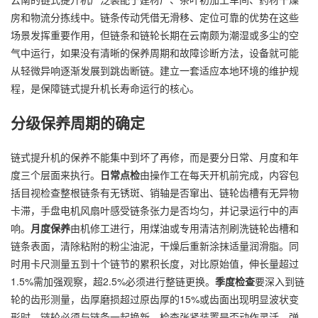
房和物流分拣线中。链条传动凭借无滑移、定位可靠的优势在这些
场景发挥重要作用，但链条和链轮长期在云南颇为潮湿或多尘的空
气中运行，如果没有清晰的保养周期和故障诊断方法，设备就可能
从轻微异响逐渐发展到跳齿断链。建立一套适应本地环境的维护规
程，是保障链式提升机长寿命运行的核心。
分级保养周期的确定
链式提升机的保养不能集中到坏了再修，而是要分日常、月度和年
度三个层面来执行。
日常点检
由操作工在每天开机前完成，内容包
括目视检查整根链条有无锈斑、销轴是否窜出、链轮齿槽有无异物
卡滞，手盘电机风扇叶感受链条张力是否均匀，并记录运行中的声
响。
月度保养
由机修工进行，用煤油或专用清洁剂刷洗链轮齿槽和
链条表面，清除粘附的粉尘油泥，干燥后重新涂抹适量润滑脂。同
时用卡尺测量五到十个链节的累积长度，对比原始值，伸长量超过
1.5%需加强观察，超2.5%必须进行整链更换。
季度检查
要深入到链
轮的齿形测量，齿厚磨损超过原齿厚的15%或齿面出现明显波状变
形时，链轮必须与链条一起换新。检查张紧装置是否动作灵活，弹