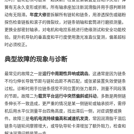
簧有无永久变形或折断。所有轴承座加注新润滑脂并用手感判断转
动有无阻滞。
年度大修
要拆解所有链轮和链条，用渗透探伤或磁粉
探伤检查链板和滚子的微裂纹，对链条销轴和套筒进行磨损测量。
更换全部密封轴承，对电机和电控系统进行绝缘测试和安全功能校
验。提升机导轨的垂直度和平行度使用激光准直仪复测，偏差超标
时必须校正。
典型故障的现象与诊断
最常见的故障之一是
运行中周期性异响或跳齿
。这通常是因为链条
不均匀伸长导致节距与链轮齿距不再匹配，或张紧装置失效使链条
过松。诊断时用手拉链条感受不同位置的张力差异，测量不同段落
的节距。故障二为
载货平台运行中突然偏斜或抖动
，多数是两侧链
条伸长不一致造成，更严重的情况是某一侧链轮或轴承损坏，需停
机后用水平仪测量平台四角高度，找出滞后一侧，对症调整或换
件。故障三是
电机电流持续偏高和减速机发烫
，常因润滑脂干涸后
链条与链轮间摩擦增大，或导轨导轮卡滞增加了额外阻力，检查和
解决润滑问题是第一步。