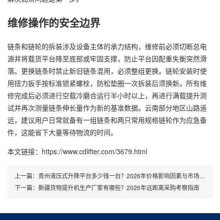
维修操作的安全边界
链条和链轮的拆装涉及设备主体的承力结构，维修前必须切断总电
源并将载货平台降至底部或牢固支撑，防止平台因配重失衡突然滑
落。更换链条时禁止新旧链条混用，必须整组更换。链轮安装时使
用扭力扳手按标准锁紧螺栓，防松垫圈一次拆装后须换新。所有维
修完成后必须进行空载冷磨合运行半小时以上，再进行满载提升测
试并再次测量链条伸长量作为新的基准数据。云南部分地区山路遥
远，建议用户日常就备有一组链条和两只常用规格链轮作为应急备
件，这能省下大量等待物流的时间。
本文链接：https://www.cdlifter.com/3679.html
上一篇：
贵州液压式升降平台多少钱一台？2026年价格影响因素与市场行情
下一篇：
新疆货物提升机生产厂家有哪些？2026年远距离采购考察指南