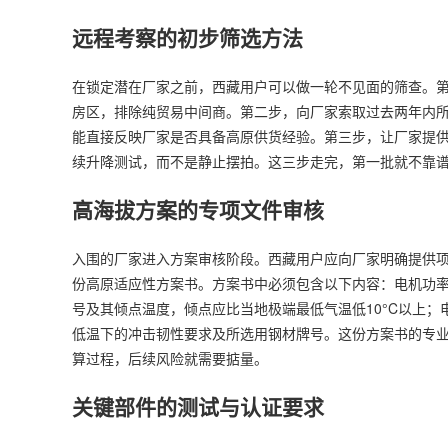
远程考察的初步筛选方法
在锁定潜在厂家之前，西藏用户可以做一轮不见面的筛查。
房区，排除纯贸易中间商。第二步，向厂家索取过去两年内
能直接反映厂家是否具备高原供货经验。第三步，让厂家提
续升降测试，而不是静止摆拍。这三步走完，第一批就不靠
高海拔方案的专项文件审核
入围的厂家进入方案审核阶段。西藏用户应向厂家明确提供
份高原适应性方案书。方案书中必须包含以下内容：电机功率
号及其倾点温度，倾点应比当地极端最低气温低10°C以上
低温下的冲击韧性要求及所选用钢材牌号。这份方案书的专业
算过程，后续风险就需要掂量。
关键部件的测试与认证要求