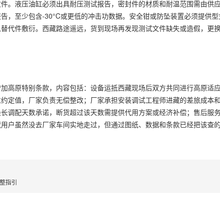
文件。液压油缸必须出具耐压测试报告，密封件的材质和耐温范围需由供
告，至少包含-30°C或更低的冲击功数据。安全钳或防坠装置必须提供
以替代件敷衍。西藏路途遥远，货到现场再发现测试文件缺失或造假，更
增加高原特别条款，内容包括：设备运抵西藏现场后双方共同进行高原适
过约定值，厂家负责无偿整改；厂家承担安装调试工程师进藏的差旅成本
长调配天数承诺，断货超过该天数需提供代用方案或经济补偿；售后服务
藏用户虽然没去厂家车间实地走过，但通过图纸、数据和条款已经把该查
整指引