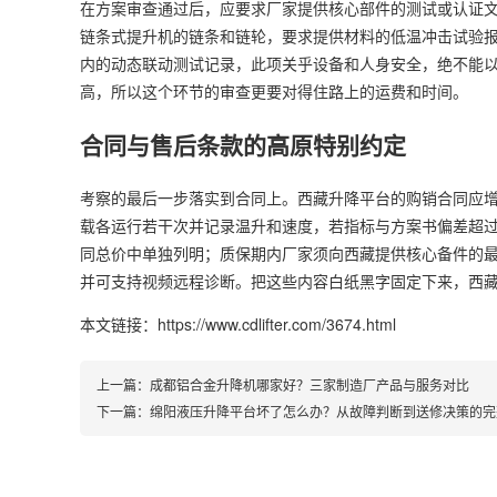
在方案审查通过后，应要求厂家提供核心部件的测试或认证
链条式提升机的链条和链轮，要求提供材料的低温冲击试验报
内的动态联动测试记录，此项关乎设备和人身安全，绝不能
高，所以这个环节的审查更要对得住路上的运费和时间。
合同与售后条款的高原特别约定
考察的最后一步落实到合同上。西藏升降平台的购销合同应
载各运行若干次并记录温升和速度，若指标与方案书偏差超
同总价中单独列明；质保期内厂家须向西藏提供核心备件的最
并可支持视频远程诊断。把这些内容白纸黑字固定下来，西
本文链接：https://www.cdlifter.com/3674.html
上一篇：
成都铝合金升降机哪家好？三家制造厂产品与服务对比
下一篇：
绵阳液压升降平台坏了怎么办？从故障判断到送修决策的完