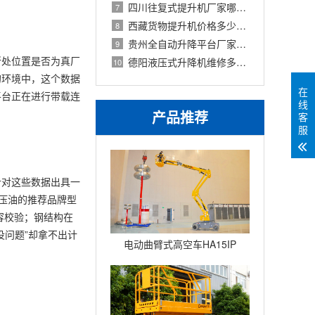
四川往复式提升机厂家哪家好？见田、麦
7
西藏货物提升机价格多少钱一台？2026年成
8
贵州全自动升降平台厂家有哪些？2026年选
9
所处位置是否为真厂
德阳液压式升降机维修多少钱？2026年故障
10
的环境中，这个数据
在
平台正在进行带载连
线
产品推荐
客
服
针对这些数据出具一
压油的推荐品牌型
容校验；钢结构在
没问题”却拿不出计
电动曲臂式高空车HA15IP