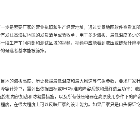
第一步是索要厂家的营业执照和生产经营地址，通过实景地图软件查看其
所有发往高海拔地区的发货清单或验收单，用于多少海拔、最低温度多少
供一段生产车间内部和测试区域的视频，视频中应能看到液压或链条升降
谱的候选者基本能被筛掉。
项目地的海拔高度、历史极端最低温度和最大风速等气象参数，要求厂家
降容计算书，需列出依据国标或IEC标准的降容系数和最终选型功率；液
；电控柜内部加热和防凝露措施，以及所有低压电器在高原使用条件下的降
程度，在很大程度上可以反映厂家的设计能力。如果厂家只是口头保证“