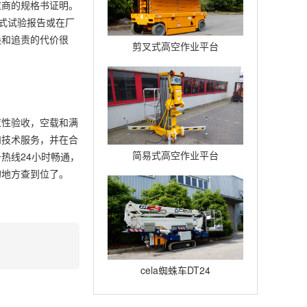
应商的规格书证明。
型式试验报告或在厂
换和追责的代价很
剪叉式高空作业平台
Compact12
应性验收，空载和满
和技术服务，并在合
简易式高空作业平台
热线24小时畅通，
的地方查到位了。
Quickup7
cela蜘蛛车DT24