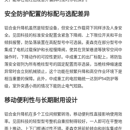
安全防护配置的标配与选配差异
铝合金升降机虽然是轻型设备，但安全工作载荷下同样涉及人身安
全。见田科技的标准安全配置含紧急下降阀、上下限位开关和平台
倾斜报警，防坠落装置在高配型号中可选装。麦森克在部分型号中
集成了电机过载保护和长程慢降阀，使其在货架巷道等狭窄空间中
操作时，下降动作的可控性更好。中成重工的出厂标配上，将防坠
落安全钳列为所有桅柱型号的固定配置而非选装，当桅柱伸缩速度
异常时会立刻机械锁止，这个功能在频繁升降和高空作业环境下是
相当重要的保障。此外，中成重工的电控箱统一达到IP54防护等
级，室外突遇小雨的情况下能防止电气短路。
移动便利性与长期耐用设计
铝合金升降机在多个工位间频繁转场，移动便利性直接影响使用效
率。见田科技的轻型型号整机自重控制得较好，一人即可在平整地
面上推动，上下门框通过性不错。麦森克将前轮转向和刹车集成在