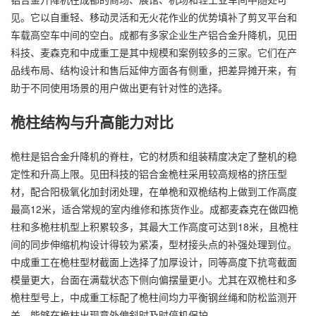
见。它以自重轻、移动灵活和无火花作业的优势填补了剪叉平台和
车载高空车中间的空白。成都有多家企业生产铝合金升降机，见田
科技、麦森克和中成重工是其中规模和案例较多的三家。它们在产
品线布局、结构设计和售后延伸方面各有侧重，把差异摊开来，有
助于不同使用场景的用户做出更有针对性的选择。
桅柱结构与升高能力对比
桅柱是铝合金升降机的脊柱，它的材质和组装精度决定了整机的稳
定性和升高上限。见田科技的铝合金桅柱采用较高规格的挤压型
材，配合阳极氧化加封闭处理，在单桅和双桅结构上做到工作高度
最高12米，适合常规的室内维修和拣货作业。成都麦森克在做四桅
柱和多桅柱机型上积累较多，其最大工作高度可达到18米，且桅柱
间的同步伸缩机构设计得较为紧凑，型材接头点的补强处理到位。
中成重工在桅柱型材截面上选择了加厚设计，同等高度下抗弯截面
模量更大，台面在满载状态下侧向偏摆量更小。尤其在双桅柱和多
桅柱型号上，中成重工标配了桅柱间均力平衡钢丝绳和防松监测开
关，能够在桅柱出现意外偏斜时及时停机保护。