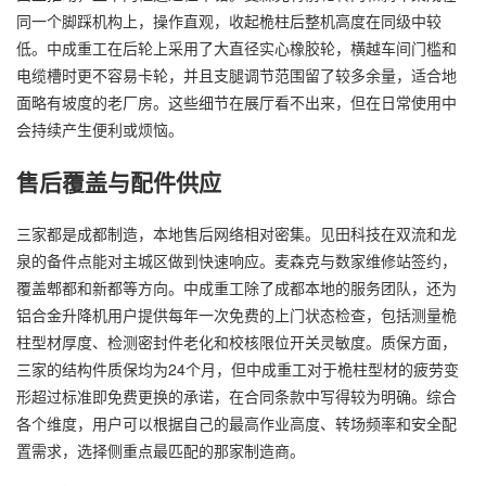
同一个脚踩机构上，操作直观，收起桅柱后整机高度在同级中较
低。中成重工在后轮上采用了大直径实心橡胶轮，横越车间门槛和
电缆槽时更不容易卡轮，并且支腿调节范围留了较多余量，适合地
面略有坡度的老厂房。这些细节在展厅看不出来，但在日常使用中
会持续产生便利或烦恼。
售后覆盖与配件供应
三家都是成都制造，本地售后网络相对密集。见田科技在双流和龙
泉的备件点能对主城区做到快速响应。麦森克与数家维修站签约，
覆盖郫都和新都等方向。中成重工除了成都本地的服务团队，还为
铝合金升降机用户提供每年一次免费的上门状态检查，包括测量桅
柱型材厚度、检测密封件老化和校核限位开关灵敏度。质保方面，
三家的结构件质保均为24个月，但中成重工对于桅柱型材的疲劳变
形超过标准即免费更换的承诺，在合同条款中写得较为明确。综合
各个维度，用户可以根据自己的最高作业高度、转场频率和安全配
置需求，选择侧重点最匹配的那家制造商。