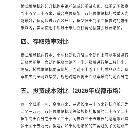
桥式堆垛机的起升机构由钢丝绳或起重链实现，载重范围很
到十五至二十五米，适合高位货架。双伸位堆垛机的载重因
能最好，负荷超过八百公斤后，货叉伸出到第二货位时的端
米以内，实际使用中超过十米后立柱晃动幅度会显著增加。
四、存取效率对比
桥式堆垛机在行走、小车移动和升降三个动作上可以重叠进
卸货再用第一套动作把货叉缩回一半，接着进行第二段伸出
情况，桥式堆垛机更有优势。而对于上游工厂的成品仓库，
率损失完全可以接受。规划时建议将出库频率最高的前百分之
五、投资成本对比（2026年成都市场）
以一个载重一吨、高度八米、巷道长度三十五米的标准单元
二至三万元。双伸位堆垛机同等级规格的报价约二十五至四
货架高出百分之十五至二十。同样以三十五米长的巷道来计
多十至十五万元。但是，如果利用增加的库容避免了另建仓