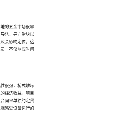
本地的五金市场很容
、导轨、导向滑块以
积灰会影响定位。这
人员，不仅响应时间
机性很强，桥式堆垛
显的经济收益。项目
在合同里单独约定货
直观感受设备运行的