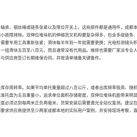
轮轴承、钢丝绳或链条张紧以及限位开关上。这些部件都是通用件，成都
和小故障排除。双伸位堆垛机的伸缩货叉机构要复杂得多，包含多级链条
，需要专用工具重新张紧；滑块每半年到一年就需要更换；光电检测镜头
，一组滑块五百至八百元，而且通常没有代用品。维修也需要厂家派专业
好与供应商签订长期维保合同，并按清单储备关键备件。
及库存周转率。如果平均单托重量超过八百公斤，或者出库频率极高、随
标准托盘为主且重量小，追求单位面积存储密度，双伸位堆垛机能带来明
整度必须达到每两米正负两毫米，货架安装后需要激光全站仪复测。建议
都要求供应商提供至少两家成都本地的实际用户案例，并安排现场考察，