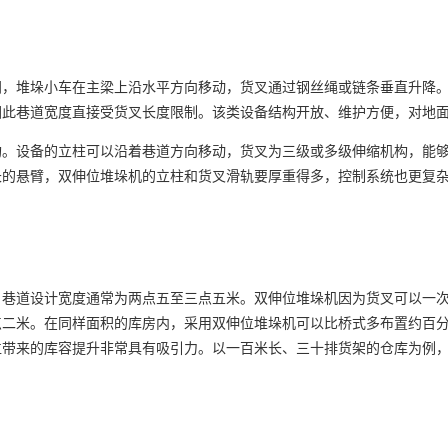
间，堆垛小车在主梁上沿水平方向移动，货叉通过钢丝绳或链条垂直升降
因此巷道宽度直接受货叉长度限制。该类设备结构开放、维护方便，对地
构。设备的立柱可以沿着巷道方向移动，货叉为三级或多级伸缩机构，能
长的悬臂，双伸位堆垛机的立柱和货叉滑轨要厚重得多，控制系统也更复
。
，巷道设计宽度通常为两点五至三点五米。双伸位堆垛机因为货叉可以一
点二米。在同样面积的库房内，采用双伸位堆垛机可以比桥式多布置约百
位带来的库容提升非常具有吸引力。以一百米长、三十排货架的仓库为例