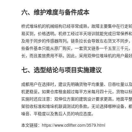
六、维护难度与备件成本
桥式堆垛机的机械结构已经非常成熟，故障主要集中在行走
易买到，价格透明。机修工经过半天培训就能完成日常保养
及用于同步的传感器阵列。链条拉长会导致左右货叉不同步
些备件基本只能从原厂购买，一套货叉链条一千五至三千元
长，而且差旅费用不菲。因此，采用双伸位堆垛机的用户最
七、选型结论与项目实施建议
成都用户在选择时，建议先明确货物平均重量、日吞吐量以
机更稳妥。如果仓库租金超过每平方米每月四十元，货物以
实施时还应注意：双伸位方案的建筑设计要求更高，地面平
架验收标准和堆垛机联调测试的条款。无论选择哪种设备，
噪音、平稳度以及售后人员的响应态度。
本文链接：https://www.cdlifter.com/3579.html