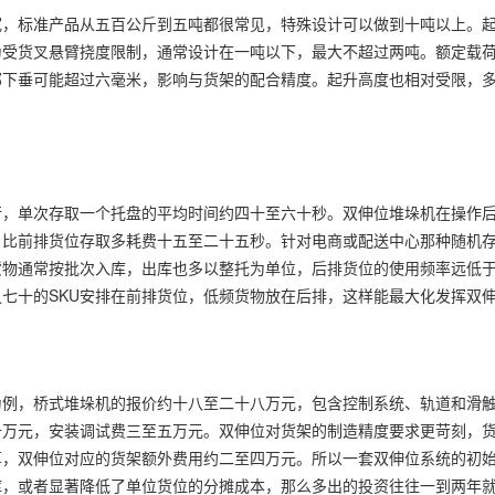
宽，标准产品从五百公斤到五吨都很常见，特殊设计可以做到十吨以上。
为受货叉悬臂挠度限制，通常设计在一吨以下，最大不超过两吨。额定载
部下垂可能超过六毫米，影响与货架的配合精度。起升高度也相对受限，
行，单次存取一个托盘的平均时间约四十至六十秒。双伸位堆垛机在操作
，比前排货位存取多耗费十五至二十五秒。针对电商或配送中心那种随机
货物通常按批次入库，出库也多以整托为单位，后排货位的使用频率远低
七十的SKU安排在前排货位，低频货物放在后排，这样能最大化发挥双
为例，桥式堆垛机的报价约十八至二十八万元，包含控制系统、轨道和滑
十万元，安装调试费三至五万元。双伸位对货架的制造精度要求更苛刻，
算，双伸位对应的货架额外费用约二至四万元。所以一套双伸位系统的初
库，或者显著降低了单位货位的分摊成本，那么多出的投资往往一到两年