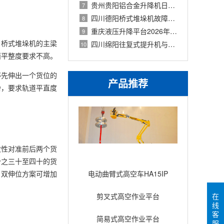
贵州贵阳铝合金升降机日常保养清单与
7
四川德阳桥式堆垛机故障维修案例与成本
8
重庆液压升降平台2026年价格表及采购指南
9
。桥式堆垛机的主梁
四川绵阳往复式提升机与连续式升降机选
10
面平整度要求不高。
够先伸出一个货位的
产品推荐
杂，要求轨道平直度
次性对准前后两个货
分之三十至四十的货
，双伸位方案可增加
电动曲臂式高空车HA15IP
在
剪叉式高空作业平台
线
Compact12
客
简易式高空作业平台
服