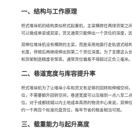
一、结构与工作原理
桥式堆垛机的结构类似桥式起重机，主梁横跨在两排货架之
可以做成单梁或双梁，货叉通常只能伸出一个货位的深度，
双伸位堆垛机没有横跨的主梁，而是采用地面行走轨道式结
长度，停顿后再继续伸出到第二个货位深度。为了支撑这么
和货架制造精度非常高，通常货位偏差不得超过正负三毫米
二、巷道宽度与库容提升率
桥式堆垛机为了让堆垛小车和货叉有足够的回转和伸缩空间
位，不需要额外回转空间，巷道宽度可以压缩到一点八至二
位。对于成都绕城以内土地成本高昂的物流中心来说，双伸
约一千两百个标准托盘货位，每年节省的租金相当可观。
三、载重能力与起升高度