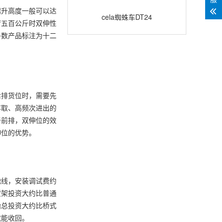
Quickup7
起升高度一般可以达
cela蜘蛛车DT24
荷五百公斤时双伸性
多数产品标注为十二
后排货位时，需要先
存取、高频次进出的
于前排，双伸位的效
伸位的优势。
触线，安装调试费约
货架投资大约比普通
始总投资大约比桥式
就能收回。