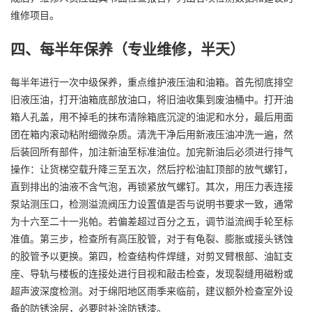
维修项目。
四、每半年保养（专业维修，半天）
每半年进行一次中级保养，重点维护液压油和油箱。首先彻底排空
旧液压油，打开油箱底部放油口，将旧油收集到废油桶中。打开油
箱人孔盖，用不掉毛的抹布清除箱底沉淀的油泥和水分，最后用面
团在箱内滚动粘附细微杂质。清洗干净后用新液压油冲洗一遍，然
后装回所有部件，加注新油至标准油位。加完新油后必须进行排气
操作：让货梯空载升降三至五次，然后拧松油缸顶部的放气螺钉，
直到排出的油液不含气泡，再锁紧放气螺钉。其次，用压力表连接
泵站测压口，检测溢流阀压力设置值是否与说明书要求一致，通常
为十六至二十一兆帕。若偏差超过百分之五，调节溢流阀手轮至标
准值。第三步，检查所有高压胶管，对于有龟裂、膨胀或接头锈蚀
的胶管予以更换。第四，检查结构件焊缝，对剪叉臂根部、油缸支
座、导轨与楼板的连接处进行目视和敲击检查，发现裂缝用磁粉或
超声波深度检测。对于绵阳地区雨季来临前，建议额外检查室外设
备的防锈涂层，必要时补涂防锈漆。