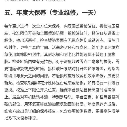
五、年度大保养（专业维修，一天）
每年至少进行一次全方位大保养。内容涵盖拆检油缸、拆检液压泵
站、校准限位开关和全面喷漆防腐。拆检油缸时，将油缸从设备上
解体，抽出活塞杆，检查镀铬表面有无纵向划伤或锈蚀点。清除旧
密封件，更换全套防尘圈、活塞密封环和导向环。绵阳潮湿环境推
荐使用氟橡胶密封件，其耐水解和耐老化性能远优于普通丁腈橡
胶。检查缸筒内壁有无拉伤，对于深度超过零点二毫米的拉伤，需
要镗磨修复或更换缸筒。拆检液压泵站时打开齿轮泵端盖，观察齿
轮齿顶与泵壳之间的间隙，若磨损过度导致容积效率降低，应更换
新泵。检查联轴器梅花弹性体是否龟裂或磨损，如有必要一并进行
更换。校准上下限位开关位置，确保平台到达目标高度时准确停
止。最后对整机除锈补漆，特别是导轨、平台面板、护栏等容易磕
碰的部位，用环氧富锌底漆加聚氨酯面漆修复。年度保养完成后，
维修方应出具详细的保养报告，包含各项检测数据、更换零件清单
以及下次保养建议。