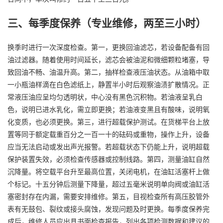
三、每季度保养（专业维修，两至三小时）
换季时进行一次深度检查。第一，更换回油滤芯，若设备配备有回
油过滤器。随着使用时间延长，滤芯会被油泥和微细颗粒堵塞，导
致回油不畅、油温升高。第二，抽样检查液压油状态。从油箱中取
一小瓶油样滴在白色滤纸上，静置半小时后观察油渍扩散情况。正
常液压油应呈均匀透明状，中心没有黑色沉积物。若油液呈乳白
色，说明已进水乳化，需立即更换；若油液变黑且有酸味，说明氧
化变质，也必须更换。第三，进行超载保护测试。在货梯平台上放
置等同于额定载重百分之一百一十的砝码或重物，操作上升，设备
应当无法启动或发出声光报警。若超载状态下仍能上升，说明超载
保护装置失效，必须检查传感器或控制线路。第四，测量油缸自然
沉降量。将空载平台升至最高位置，关闭电机，在油缸活塞杆上做
个标记。十五分钟后测量下降量，超过五毫米说明单向阀或油缸活
塞密封存在内漏，需要安排维修。第五，目视检查所有高压胶管外
表有无鼓包、裂纹或接头腐蚀，发现问题及时更换。每季度保养完
成后，维修人员应出具书面检查报告，列出各项检测数据和建议的