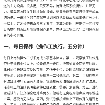
送的主力设备。很多用户只买不养，待到液压系统漏油、升降无
力、溜车等故障发生时才匆忙报修，结果维修费用是日常保养成本
的数倍。一份科学的年度保养计划可以把设备故障率降低百分之七
十以上，并延长整机寿命三至五年。本章为绵阳用户提供一套可按
日历执行的液压升降货梯保养清单，并列出二零二六年当地保养服
务的参考价格。
一、每日保养（操作工执行，五分钟）
每日上岗前操作工必须完成五项基本检查。第一，观察液压油位是
否处于油标中位以上。设备停用一夜后，液压油完全回流至油箱，
此时油位最能真实反映存量。若低于中位，及时添加同品牌同牌号
液压油，绵阳冬季湿冷可换用三十二号低温油。第二，目视检查所
有油缸活塞杆表面有无油膜，管路接头和油箱底部有无新鲜油渍。
活塞杆上的油膜表明密封件已经老化，需要计划更换。第三，进行
空载试车，让货梯全程升降两次，倾听有无尖锐摩擦声或间歇性撞
击声，感受有无抖动。第四，测试急停按钮和上下限位开关是否有
效。第五，对于带有护栏和层门的设备，检查门锁与电气联锁是否