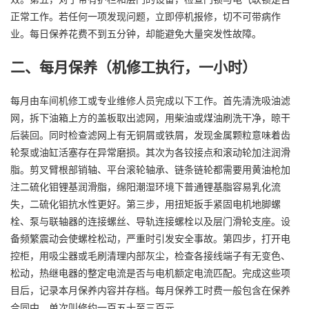
正常工作。若任何一项发现问题，立即停机报修，切不可带病作
业。每日保养花费不到五分钟，却能避免大量突发性故障。
二、每月保养（机修工执行，一小时）
每月由车间机修工或专业维修人员完成以下工作。首先清洗吸油滤
网，拆下油箱上方的盖板取出滤网，用柴油或煤油刷洗干净，晾干
后装回。同时检查滤网上有无铜屑或铁屑，发现金属颗粒意味着齿
轮泵或油缸活塞存在异常磨损。其次为各铰接点和滚动轮加注润滑
脂。剪叉臂根部销轴、平台滚轮轴承、链条链轮都需要用黄油枪加
注二硫化钼锂基润滑脂，绵阳潮湿环境下普通锂基脂容易乳化流
失，二硫化钼抗水性更好。第三步，用扭矩扳手紧固电机地脚螺
栓、泵与联轴器的连接螺丝、导轨连接螺栓以及层门滑轮支座。设
备频繁震动会使螺栓松动，严重时引发安全事故。第四步，打开电
控柜，用吸尘器或毛刷清理内部灰尘，检查各接线端子有无变色、
松动，热继电器的整定电流是否与电机额定电流匹配。完成这些项
目后，记录本月保养内容并存档。每月保养工时费一般包含在保养
合同中，单次叫修约一百五十至三百元。