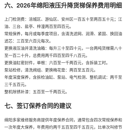
六、2026年绵阳液压升降货梯保养费用明细
上门检测费：涪城区、游仙区、安州区一百五十至两百五十元；江
油、三台、盐亭、梓潼两百至四百元。
常规保养，每月或每季度项目，含清洗滤网、润滑、紧固、换回油
滤芯：三百至六百元每次。
更换液压油并清洗油箱：每升三十至四十元，一台两吨货梯需八十
至一百二十升，总费用两千四百至四千八百元。
更换油缸密封件，单根：六百至一千两百元，含拆装工时。
泵站检修，清洗阀组、更换梅花垫：两百至五百元。
年度深度保养，含拆检油缸、泵站、电气检测、整机调试：两千至
三千五百元。
整机除锈补漆：五百至一千两百元。
七、签订保养合同的建议
绵阳多家维修服务商提供年度保养合同，通常包含四次常规保养和
一次年度大保养，年费用约两千五百至四千五百元，比单次叫修节