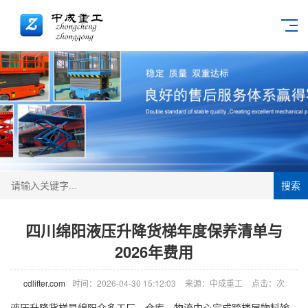
搜索
四川绵阳液压升降货梯年度保养清单与
2026年费用
cdlifter.com
时间：2026-04-30 15:12:03
来源：中成重工
点击：
次
液压
升降货梯
是绵阳众多工厂、仓库、物流中心完成跨楼层物料输