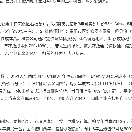
。因此对于使用频率超过40天/年的工程项目，购买更划算。
集中在花溪区石板镇），6米剪叉式使用3年可卖到原价55%-60%，5年约
5年仅30%左右）。2. 维修便利性：贵阳市区维修网点密集，但县份
性成本高。租赁公司通常提供替换机服务，适合偏远地区。3. 存放场地
米，年存放成本约720-1080元。若无室内场地，露天存放会加速锈蚀，缩短
0%。若企业现金流紧张，租赁的月付方式更友好。
数”，B1输入“日租均价”，C1输入“年运费+保险”，D1输入“购买总成本（
比）”，H1输入“资金利率”。购买年成本 = (D1-D1*F1)/E1 + D1*G
本时，购买为优。对6米剪叉式进行敏感性分析：当日租上涨10%（264元），平
32天；当资金利率从4%升至8%，平衡点升至34天。因此企业应根据自身
剪树枝、更换路灯、外墙清洗）。按上述模型计算，购买年成本7330元，
公司2024年购买一台，至今使用两年，设备状况良好，预计8年后残值仍可达50