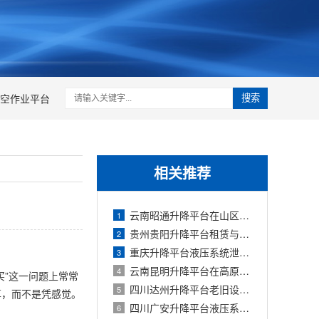
空作业平台
搜索
相关推荐
云南昭通升降平台在山区泥泞道路转移的
1
贵州贵阳升降平台租赁与购买十年期全成
2
重庆升降平台液压系统泄漏点快速排查与
3
云南昆明升降平台在高原雨季的防潮与电
4
买”这一问题上常常
四川达州升降平台老旧设备报废标准与更
5
算，而不是凭感觉。
四川广安升降平台液压系统油温过高原因
6