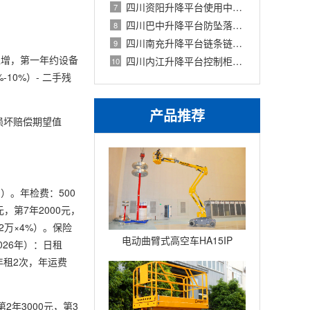
四川资阳升降平台使用中常见违规操作与
7
四川巴中升降平台防坠落装置（防爆阀
8
四川南充升降平台链条链轮磨损检查与更
9
递增，第一年约设备
四川内江升降平台控制柜常见故障与元件
10
10%）- 二手残
产品推荐
 损坏赔偿期望值
）。年检费：500
元，第7年2000元，
2万×4%）。保险
电动曲臂式高空车HA15IP
026年）：日租
每年租2次，年运费
2年3000元，第3