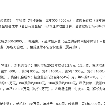
试费）+ 年检费（特种设备，每年500-1000元）+ 维修保养费（逐年
+ 资金机会成本（若自有资金按年化4%理财收益计算，若贷款按实际利率6%-
（每次300-2000元，视距离）+ 超时使用费（超过约定时间按小时计）+
油/电费（承租方自理）。租赁通常不包含保险费（需另购）。
物业）。新机购置价：贵阳市场2026年均价3.2万元（含运费、首次培训
年600元，第3年800元，第4年1000元，第5年1300元，第6年1600
维修增加）。资金机会成本：按企业自有资金年化4%计算，每年约1280元（3.
约1.2万元，8年残值约5000元，10年残值约2000元。租赁价格（贵阳2
300元），年租1.8-2.2万元（均价2万元）。进出场运费：每次300元（假设
安装）。新机价：22万元。年检费：800元。维修费：第1年2000元，第