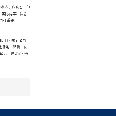
平衡点，应购买。但
。实际两年租赁总
同样重要。
租比日租累计节省
固定场地→租赁；使
。最后，建议企业在