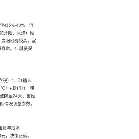
35%-40%，流
（如开阳、息烽）维
：贵阳地价较高，室
寿命。4. 融资渠
含税）”，E1输入
1 + D1*H1。租
衡点降至24天；当维
实际情况调整参数。
租赁年成本
00元，决策正确。