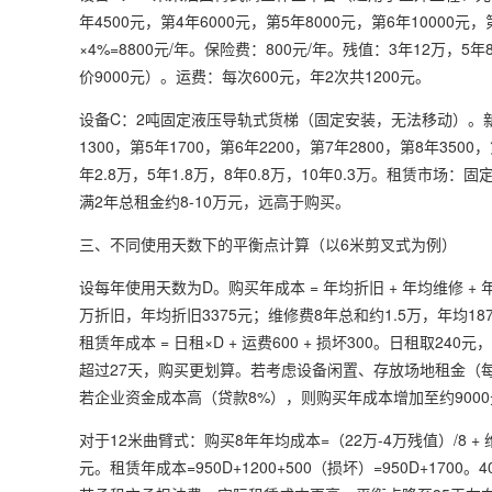
年4500元，第4年6000元，第5年8000元，第6年10000元，
×4%=8800元/年。保险费：800元/年。残值：3年12万，5年
价9000元）。运费：每次600元，年2次共1200元。
设备C：2吨固定液压导轨式货梯（固定安装，无法移动）。新机价
1300，第5年1700，第6年2200，第7年2800，第8年3500
年2.8万，5年1.8万，8年0.8万，10年0.3万。租赁市场
满2年总租金约8-10万元，远高于购买。
三、不同使用天数下的平衡点计算（以6米剪叉式为例）
设每年使用天数为D。购买年成本 = 年均折旧 + 年均维修 + 年
万折旧，年均折旧3375元；维修费8年总和约1.5万，年均1875元；
租赁年成本 = 日租×D + 运费600 + 损坏300。日租取240元，
超过27天，购买更划算。若考虑设备闲置、存放场地租金（每月200元
若企业资金成本高（贷款8%），则购买年成本增加至约9000
对于12米曲臂式：购买8年年均成本=（22万-4万残值）/8 + 维修年均约8
元。租赁年成本=950D+1200+500（损坏）=950D+1700。