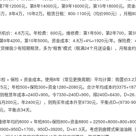
第7年12000元，第8年14000元，第9年16000元，第10年18000元。
8万，8年4万，10年2万。租赁日租：800-1100元（均价950元），月租800
：4.8万元。年检费：600元。维修费：第1年500，第2年700，第3年
，第9年4200，第10年5000。资金成本：4.8万×4%=1920元/年。保险费
：固定货梯极少有短期租赁，多为“租售”模式（租满24个月送设备），月租金约35
检 + 保险 + 资金成本。使用8年（常见更换周期）平均计算：购置价3.2万-
年检500+保险300+资金1280=2080元。合计年均成本约3375+1875+
则租赁年成本=240D+900。令7330=240D+900，得240D=6430，D≈
，年2400元），则购买年成本升至9730元，平衡点D=(9730-900)/
元，平衡点34天。
000 + 年检800+保险800+资金8800 = 22500+8000+800+800+
40900=950D+1700，950D=39200，D≈41.3天。考虑到曲臂式柴油油