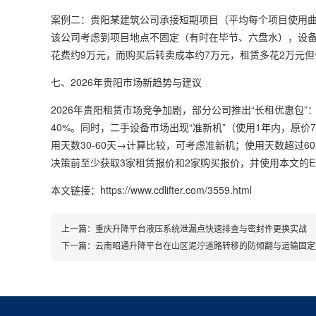
案例二：贵阳某建筑公司承接短期项目（平均每个项目使用曲臂
该公司考虑到项目地点不固定（有时在毕节、六盘水），设备
花费约9万元，而购买后转卖成本约7万元，租赁多花2万元
七、2026年贵阳市场新趋势与建议
2026年贵阳租赁市场竞争加剧，部分公司推出“长租优惠包”
40%。同时，二手设备市场出现“准新机”（使用1年内，原
用天数30-60天→计算比较，可考虑准新机；使用天数超过
决策前至少获取3家租赁报价和2家购买报价，并使用本文的Ex
本文链接：https://www.cdlifter.com/3559.html
上一篇：
重庆升降平台液压系统泄漏点快速排查与密封件更换实战
下一篇：
云南昭通升降平台在山区泥泞道路转移的防倾翻与运输固定