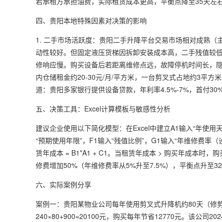
若承租方承担油费，实际租赁成本更高，平衡点降至35天左右
四、贵阳本地特殊因素对决策的影响
1. 二手市场活跃度：贵阳二手升降平台交易市场相对成熟（主要
动性较好。但固定液压货梯因拆卸安装成本高，二手残值较低（
修响应慢。购买设备后若距离维修点远，故障停机时间长，隐
内仓储租金约20-30元/月/平方米，一台剪叉式占地约3平方
道：贵阳多家银行提供设备贷款，年利率4.5%-7%，首付3
五、决策工具：Excel计算模板与敏感性分析
建议企业使用以下简化模型：在Excel中建立A1输入“年使用天
“预期使用年限”，F1输入“残值比例”，G1输入“年维修费率（设备价百分
赁年成本 = B1*A1 + C1。当租赁年成本 > 购买年成
修费增加50%（年维修费率从5%升至7.5%），平衡点升至
六、实际案例分享
案例一：贵阳某物业公司每年使用剪叉式升降机约80天（修
240×80+900=20100元，购买每年节省12770元。该