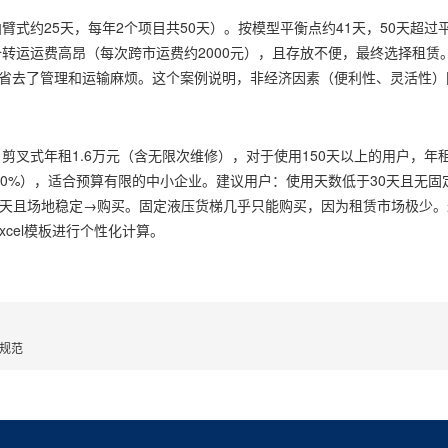
式约25天，每年2个项目共50天）。按模型平衡点约41天，50天超过
转运运费高昂（每次跨市运费约2000元），且存放不便，最终选择租赁
但省去了管理和运输麻烦。这个案例说明，非经济因素（便利性、灵活性）
：剪叉式年租1.6万元（含无限次维修），对于使用150天以上的用户，年
价70%），适合预算有限的中小企业。建议用户：使用天数低于30天且无
60天且场地稳定→购买。固定液压货梯几乎只能购买，因为租赁市场极少
cel模板进行个性化计算。
规范