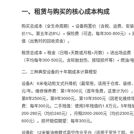
一、租赁与购买的核心成本构成
购买总成本（全生命周期）= 设备购置价（含税、运费、安装调
价1%，第五年达8%）+ 保险费（可选，每年300-800元）
值（出售时的回收资金）。
租赁总成本 = 租金（日租×天数或月租×月数）+ 进出场运费
（平均每年300-500元，含轮胎划伤、按钮损坏等）+ 燃
二、三种典型设备的十年期成本计算模型
设备A：6米电动剪叉式
升降机
（最常用，适用于仓库、装修、
元/年。维修保养费：第1年500元（首年免费，这里计为0），第2
第8年2500元，第9年3000元，第10年3500元（因老化
费：每年300元。二手残值：使用3年残值约1.8万元，5年残值
200-280元（均价240元），月租2000-2600元（均价2
600元）。损坏赔偿期望：每年300元。
设备B：12米柴油曲臂式
高空作业平台
（适用于室外工程、光伏