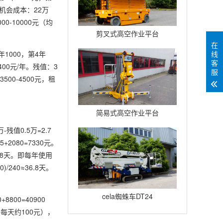
资金机会成本：22万
0-10000元（均
剪叉式高空作业平台
在
Compact12
1000，第4年
线
客
：400元/年。残值：3
服
00-4500元，租
简易式高空作业平台
Quickup7
残值0.5万=2.7
2080=7330元。
26.8天。即每年使用
240≈36.8天。
cela蜘蛛车DT24
8800=40900
耗（每天约100元），