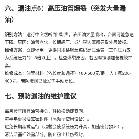
六、漏油点6：高压油管爆裂（突发大量漏
油）
识别方法
：运行中突然听到“噗”声，液压油大量喷出，台面可能急速
下降。原因：油管老化、长期超压、或与锐边摩擦导致外层破损。
维修方案
：立即停用，更换同规格钢丝编织高压油管（工作压力应
为系统压力的1.5倍以上）。检查爆裂原因，若因摩擦则加装橡胶护
套。
维修成本
：油管材料（依长度和通径）100-500元/根，人工费200-
400元。若防爆阀已触发需手动复位。
七、预防漏油的维护建议
每月检查所有油管接头，轻微松动即紧固。
每半年更换油缸密封件（高频率使用设备）。
避免长期超载运行（超载会使系统压力升高，加速密封损坏）。
清洁活塞杆外露部分，防止粉尘拉伤密封。