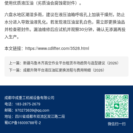
使用优质液压油（劣质油会腐蚀密封件）。
六盘水地区潮湿多雨，建议在液压油箱呼吸孔上加装干燥剂，防止
水分进入导致油液乳化。若发现液压油呈乳白色，需立即更换油品
并检查密封件。漏油维修后应试机并观察30分钟，确认无渗漏再投
入生产。
本文链接：https://www.cdlifter.com/3528.html
上一篇：
新疆乌鲁木齐高空作业平台租赁市场趋势与选型建议（2026）
下一篇：
成都升降平台液压油缸更换流程与费用明细（2026）
成都中成重工机械设备有限公司
电话：183-2875-2679
邮箱：970273639@qq.com
地址：四川省成都市双流区双江路二段
蜀ICP备16009788号-2
微信扫一扫