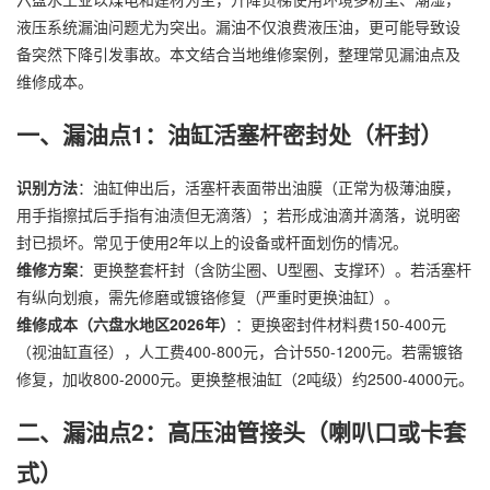
液压系统漏油问题尤为突出。漏油不仅浪费液压油，更可能导致设
备突然下降引发事故。本文结合当地维修案例，整理常见漏油点及
维修成本。
一、漏油点1：油缸活塞杆密封处（杆封）
识别方法
：油缸伸出后，活塞杆表面带出油膜（正常为极薄油膜，
用手指擦拭后手指有油渍但无滴落）；若形成油滴并滴落，说明密
封已损坏。常见于使用2年以上的设备或杆面划伤的情况。
维修方案
：更换整套杆封（含防尘圈、U型圈、支撑环）。若活塞杆
有纵向划痕，需先修磨或镀铬修复（严重时更换油缸）。
维修成本（六盘水地区2026年）
：更换密封件材料费150-400元
（视油缸直径），人工费400-800元，合计550-1200元。若需镀铬
修复，加收800-2000元。更换整根油缸（2吨级）约2500-4000元。
二、漏油点2：高压油管接头（喇叭口或卡套
式）