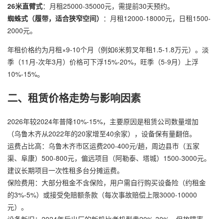
26米直臂式
：月租25000-35000元，需提前30天预约。
蜘蛛式（履带，适合狭窄空间）
：月租12000-18000元，日租1500-
2000元。
年租价格约为月租×9-10个月（例如6米剪叉年租1.5-1.8万元）。淡
季（11月-次年3月）价格可下浮15%-20%，旺季（5-9月）上浮
10%-15%。
二、租赁价格走势与影响因素
2026年较2024年普降10%-15%，主要原因是租赁公司数量增加
（乌鲁木齐从2022年的20家增至40余家），设备保有量翻倍。
运费占比高：乌鲁木齐市区运费200-400元/趟，周边县市（五家
渠、阜康）500-800元，偏远项目（阿勒泰、塔城）1500-3000元。
建议长期项目一次性租多台分摊运费。
保险费用：大部分租金不含保险，用户需自行购买设备险（约租金
的3%-5%）或接受免赔额条款（每次事故赔偿上限3000-10000
元）。
设备新旧：2024年后出厂的新机比老机型贵20%-30%，但故障率