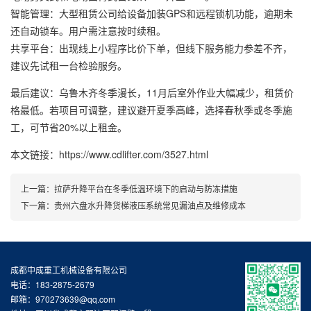
智能管理：大型租赁公司给设备加装GPS和远程锁机功能，逾期未
还自动锁车。用户需注意按时续租。
共享平台：出现线上小程序比价下单，但线下服务能力参差不齐，
建议先试租一台检验服务。
最后建议：乌鲁木齐冬季漫长，11月后室外作业大幅减少，租赁价
格最低。若项目可调整，建议避开夏季高峰，选择春秋季或冬季施
工，可节省20%以上租金。
本文链接：https://www.cdlifter.com/3527.html
上一篇：
拉萨升降平台在冬季低温环境下的启动与防冻措施
下一篇：
贵州六盘水升降货梯液压系统常见漏油点及维修成本
成都中成重工机械设备有限公司
电话：183-2875-2679
邮箱：970273639@qq.com