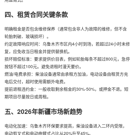
四、租赁合同关键条款
明确租金是否包含维修保养（通常包含非人为故障的维修，但不含
轮胎刺破、玻璃损坏）。
约定故障响应时间：乌鲁木齐市区内4小时到场，若超过24小时未修
复，应免收当日租金并提供替换机。
损坏赔偿标准：要求提供价目表，例如轮胎每条不超过800元，急停
按钮不超过100元。避免退租时漫天要价。
燃油/电费承担：柴油设备通常由承租方加油，电动设备由租赁方充
电后交付，超时使用需额外电费。
提前退租违约金：一般收取剩余租金的30%-50%，或押金不退。短
期项目尽量按日或周租。
五、2026年新疆市场新趋势
电动化加速：乌鲁木齐环保要求提高，柴油设备进入二环内受限，
电动剪叉式和电动曲臂式占比从20%升至45%。