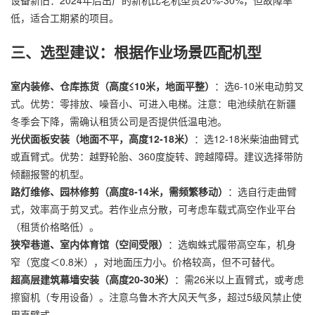
低，适合工期紧的项目。
三、选型建议：根据作业场景匹配机型
室内装修、仓库拣货（高度≤10米，地面平整）
：选6-10米电动剪叉
式。优势：零排放、噪音小、可进入电梯。注意：电池续航在新疆
冬季会下降，需确认租赁公司是否提供低温电池。
光伏面板安装（地面不平，高度12-18米）
：选12-18米柴油曲臂式
或直臂式。优势：越野轮胎、360度旋转、跨越障碍。建议选择带防
倾翻报警的机型。
路灯维修、园林修剪（高度8-14米，需频繁移动）
：选自行走曲臂
式，效率高于剪叉式。若作业点分散，可考虑车载式高空作业平台
（租赁价格略低）。
狭窄巷道、室内体育馆（空间受限）
：选蜘蛛式履带高空车，机身
窄（宽度＜0.8米），对地面压力小。价格较高，但不可替代。
超高层建筑幕墙安装（高度20-30米）
：需26米以上直臂式，或考虑
擦窗机（专用设备）。注意乌鲁木齐大风天气多，超过5级风禁止使
用直臂式。