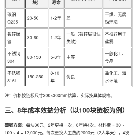
块）
寿命
碳钢
干燥、无腐
20-50
1-2年
差
Q235
蚀环境
镀锌碳
一般（镀锌层很快
不推荐用于
30-60
1-2年
钢
失效）
盐雾
不锈钢
一般化工、
80-150
5-8年
中等
304
食品
不锈钢
8-10
盐化工、海
150-250
优良
316L
年
水环境
注：价格按链板尺寸200×300mm估算，实际按具体规格。
三、8年成本效益分析（以100块链板为例）
碳钢方案
：每块30元，2年更换一次，8年换4次。材料费 = 30 ×
100 × 4 = 12,000元。每次更换人工费约2000元（2人半天），4次