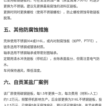
已使用碳钢链板的，可在发现锈蚀严重（厚度减薄＞30%）时逐步
更换为不锈钢。建议先更换最易腐蚀的进料区链板。
更换时同时更换螺栓（使用不锈钢螺栓），防止螺栓锈蚀导致链板
脱落。
五、其他防腐蚀措施
壳体使用不锈钢304或316L，或内衬耐腐蚀板（如PP、PTFE）。
链条选用不锈钢或镀铬材质。
轴承选用不锈钢轴承或带密封圈轴承。
定期用清水冲洗链板（停机后），去除表面盐分，但需注意电气防
水。
车间保持通风，降低湿度。
六、自贡某盐厂案例
该厂原使用碳钢链板，每1.5年更换一次，每次费用（材料+人工）
约1.2万元，频繁停机影响生产。后全部更换为316L不锈钢链板，投
入2.5万元，已使用5年无腐蚀穿孔，预计还可使用5年。年节省费用