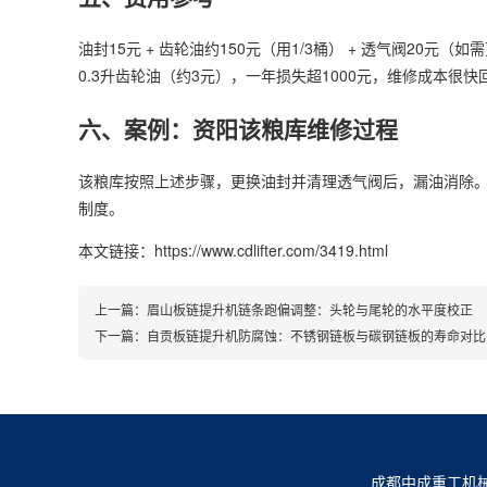
油封15元 + 齿轮油约150元（用1/3桶） + 透气阀20元
0.3升齿轮油（约3元），一年损失超1000元，维修成本很快
六、案例：资阳该粮库维修过程
该粮库按照上述步骤，更换油封并清理透气阀后，漏油消除。
制度。
本文链接：https://www.cdlifter.com/3419.html
上一篇：
眉山板链提升机链条跑偏调整：头轮与尾轮的水平度校正
下一篇：
自贡板链提升机防腐蚀：不锈钢链板与碳钢链板的寿命对比
成都中成重工机