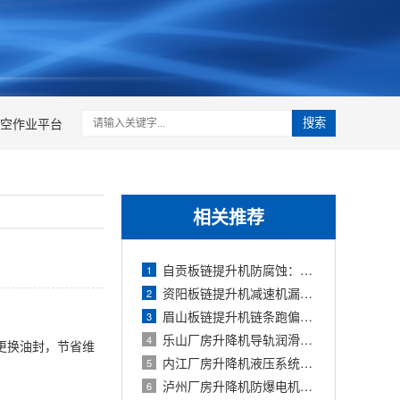
空作业平台
搜索
相关推荐
自贡板链提升机防腐蚀：不锈钢链板与碳
1
资阳板链提升机减速机漏油：油封更换与
2
眉山板链提升机链条跑偏调整：头轮与尾
3
乐山厂房升降机导轨润滑脂选型与加注周
4
更换油封，节省维
内江厂房升降机液压系统进气故障：抖动
5
泸州厂房升降机防爆电机选型与接线规范
6