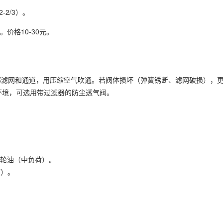
2/3）。
。价格10-30元。
滤网和通道，用压缩空气吹通。若阀体损坏（弹簧锈断、滤网破损），更换
环境，可选用带过滤器的防尘透气阀。
业齿轮油（中负荷）。
磨）。
。