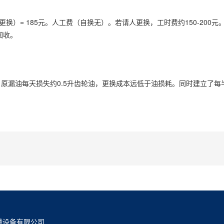
（如需更换）= 185元。人工费（自换无）。若请人更换，工时费约150-200
回收。
原漏油每天损失约0.5升齿轮油，更换成本远低于油损耗。同时建立了每
械设备有限公司