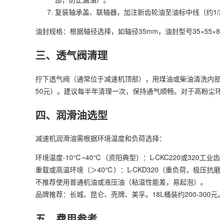
复装轴承盖、联轴器，加注新齿轮油至油标中线（约1/2-
油封规格：根据轴径选择，如轴径35mm，油封型号35×55×8
三、透气阀清理
拧下透气阀（通常位于减速机顶部），用煤油或柴油清洗内部
50元）。建议每半年清理一次，保持通气顺畅。对于高粉尘
四、润滑油选型
减速机润滑油需根据环境温度和负荷选择：
环境温度-10℃~40℃（资阳典型）：L-CKC220或320工
重载或高温环境（＞40℃）：L-CKD320（重负荷，极压抗
不推荐使用普通机油或液压油（粘温性能差，易起泡）。
品牌推荐：长城、昆仑、壳牌、美孚。18L桶装约200-300元
五、费用参考