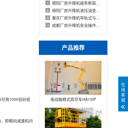
德阳厂房升降机链条断裂事故分析：原因
7
绵阳厂房升降机液压油变黑的原因与快速
8
重庆厂房升降机导轨式与剪叉式对比：基
9
成都厂房升降机安全操作规程：新员工上
10
产品推荐
在
线
客
可用1000目砂纸
电动曲臂式高空车HA15IP
服
内，即朝向减速机内