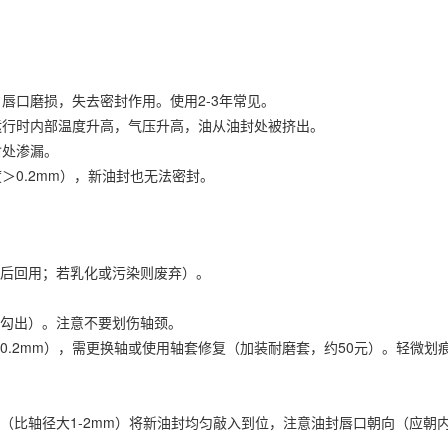
唇口磨损，失去密封作用。使用2-3年常见。
运行时内部温度升高，气压升高，油从油封处被挤出。
封处渗漏。
＞0.2mm），新油封也无法密封。
后回用；若乳化或污染则废弃）。
勾出）。注意不要划伤轴颈。
.2mm），需更换轴或使用轴套修复（加装耐磨套，约50元）。轻微划痕
（比轴径大1-2mm）将新油封均匀敲入到位，注意油封唇口朝向（应朝