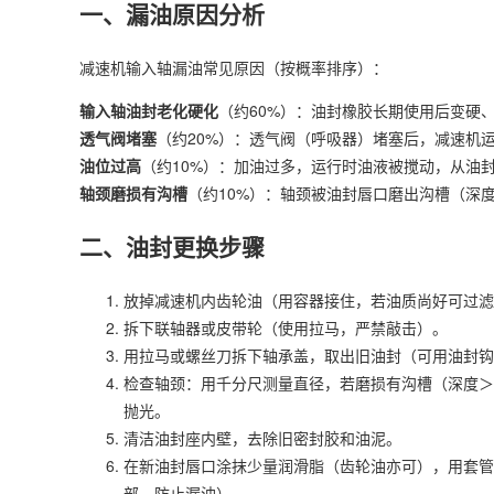
一、漏油原因分析
减速机输入轴漏油常见原因（按概率排序）：
输入轴油封老化硬化
（约60%）：油封橡胶长期使用后变硬、
透气阀堵塞
（约20%）：透气阀（呼吸器）堵塞后，减速机
油位过高
（约10%）：加油过多，运行时油液被搅动，从油
轴颈磨损有沟槽
（约10%）：轴颈被油封唇口磨出沟槽（深度
二、油封更换步骤
放掉减速机内齿轮油（用容器接住，若油质尚好可过滤
拆下联轴器或皮带轮（使用拉马，严禁敲击）。
用拉马或螺丝刀拆下轴承盖，取出旧油封（可用油封钩
检查轴颈：用千分尺测量直径，若磨损有沟槽（深度＞0
抛光。
清洁油封座内壁，去除旧密封胶和油泥。
在新油封唇口涂抹少量润滑脂（齿轮油亦可），用套管
部，防止漏油）。