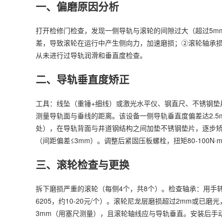
一、偏磨原因分析
打开检修门检查，发现一侧导轨与滚轮的间隙过大（超过5m
差，导致滚轮在运行中产生侧向力，加速磨损；②滚轮轴承
从未进行过导轨润滑和垂直度检查。
二、导轨垂直度矫正
工具：线坠（重锤+细线）或激光水平仪、钢直尺、不锈钢垫片
测量导轨面与垂线的距离。该设备一侧导轨垂直度偏差达2.5
处），在导轨背面与井道钢结构之间加垫不锈钢垫片，逐步矫
（间距偏差≤3mm）。调整后紧固压板螺栓，扭矩80-100N·
三、滚轮检查与更换
拆下磨损严重的滚轮（每侧4个，共8个）。检查轴承：用手转
6205，约10-20元/个）。滚轮尼龙层磨损超过2mm或已
3mm（用塞尺测量），且滚轮轴线应与导轨垂直。安装后手