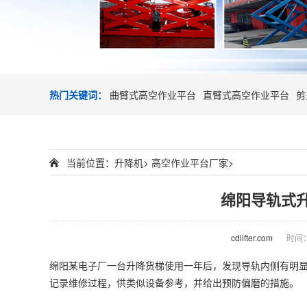
热门关键词：
曲臂式高空作业平台
直臂式高空作业平台
剪
当前位置：
升降机
>
高空作业平台厂家
>
绵阳导轨式
cdlifter.com
时间：2
绵阳某电子厂一台
升降货梯
使用一年后，发现导轨内侧有明显
记录维修过程，供类似设备参考，并给出预防偏磨的措施。