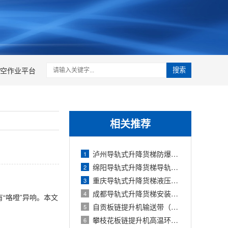
空作业平台
搜索
相关推荐
泸州导轨式升降货梯防爆电气改造：按钮
1
绵阳导轨式升降货梯导轨偏磨与滚轮损坏
2
重庆导轨式升降货梯液压系统噪音大：原
3
成都导轨式升降货梯安装验收标准：地坑
4
“咯噔”异响。本文
自贡板链提升机输送带（链板）磨损更换
5
攀枝花板链提升机高温环境维护：润滑脂
6