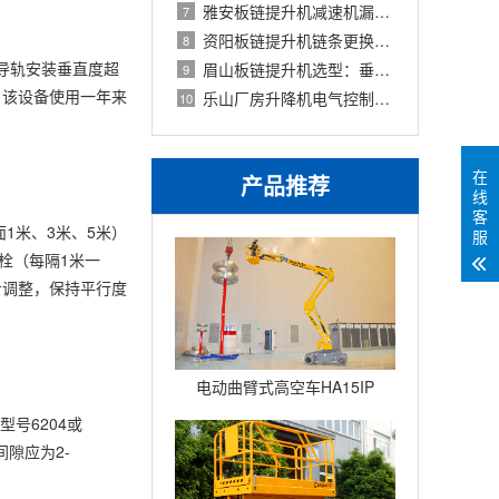
雅安板链提升机减速机漏油处理：油封更
7
资阳板链提升机链条更换标准：伸长率测
8
导轨安装垂直度超
眉山板链提升机选型：垂直输送与Z型连续
9
。该设备使用一年来
乐山厂房升降机电气控制箱常见故障：接
10
在
产品推荐
线
客
1米、3米、5米）
服
栓（每隔1米一
步调整，保持平行度
电动曲臂式高空车HA15IP
号6204或
间隙应为2-