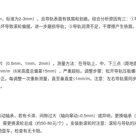
m，标准为2-3mm），且导轨表面有铁屑和划痕。综合分析原因有三：①
损坏导致滚轮偏摆，进一步磨损导轨；③导轨润滑不足，干摩擦产生铁屑
（0.5mm、1mm、2mm）。测量方法：在导轨上、中、下三点（距地面
mm/m（6米高度总偏差15mm），严重超标。调整步骤：松开导轨压板螺
正。每调整一次重新测量，直至垂直度≤1mm/m。注意：左右导轨需同
m。
动轴承，若有卡滞、间隙过大（轴向窜动>0.5mm）或异响，更换轴承（型
磨光，需更换滚轮总成（约50-80元/个）。安装新滚轮时注意：滚轮与导轨的
动盘车，检查有无卡阻。