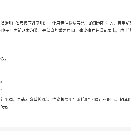
润滑脂（2号极压锂基脂），使用黄油枪从导轨上的润滑孔注入，直到新
该电子厂之前从未润滑，是偏磨的重要原因。建议建立润滑记录卡，防止
一次。
板。
损。
稳，导轨寿命延长2倍。维修总费用：滚轮8个×60元=480元，轴承8个×
00元。