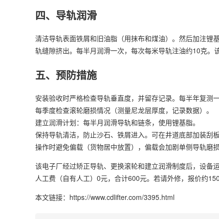
四、导轨润滑
清洁导轨表面铁屑和旧油脂（用抹布和煤油）。然后加注锂基
轨缝隙挤出。每半月润滑一次，每次每米导轨注油约10克。
五、预防措施
安装验收时严格检查导轨垂直度，并留存记录。每半年复测
每季度检查滚轮磨损情况（测量尼龙层厚度，记录数据）。
建立润滑计划：每半月润滑导轨和链条，使用锂基脂。
保持导轨清洁，防止沙石、铁屑进入。可在井道底部加装刮
操作时避免偏载（货物居中放置），偏载会加剧单侧导轨磨
该电子厂经过矫正导轨、更换滚轮和建立润滑制度后，设备运行平
人工费（自有人工）0元，合计600元。若请外修，报价约15
本文链接：https://www.cdlifter.com/3395.html