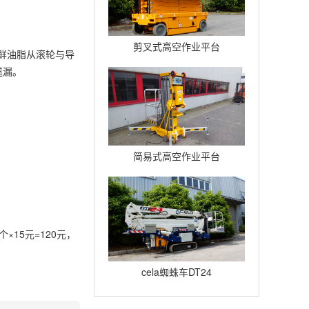
剪叉式高空作业平台
鲜油脂从滚轮与导
Compact12
遗漏。
简易式高空作业平台
Quickup7
15元=120元，
cela蜘蛛车DT24