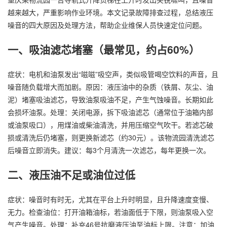
越来越大，严重影响作业环境。本文记录故障排查过程，总结液压
噪音的四大原因及处理方法，帮助企业维保人员快速定位问题。
一、吸油滤芯堵塞（最常见，约占60%）
症状：电机和油泵发出“嗞嗞”吸空声，类似吸管喝空饮料的声音，且
噪音随负载增大而加剧。原因：液压油中的杂质（铁屑、灰尘、油
泥）堵塞吸油滤芯，导致油泵吸油不足，产生气蚀噪音。长期如此
会损坏油泵。处理：关闭电源，拆下吸油滤芯（通常位于油箱内部
或油泵吸口），用煤油或柴油清洗，并用压缩空气吹干。若滤芯破
损或清洗后仍堵塞，则更换新滤芯（约30元）。该物流园清洗滤芯
后噪音立即消失。建议：每3个月清洗一次滤芯，每年更换一次。
二、液压油不足或油位过低
症状：噪音时有时无，尤其在平台上升时明显，且升降速度变慢、
无力。检查油位：打开油箱油标，若油面低于下限，则油泵吸入空
气产生噪音。处理：补充46号抗磨液压油至油标上限。注意：加油