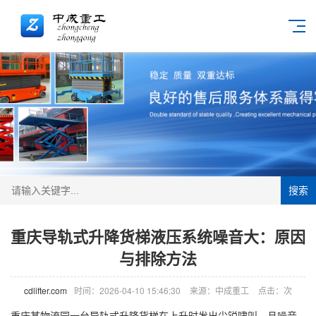
搜索
重庆导轨式升降货梯液压系统噪音大：原因
与排除方法
cdlifter.com
时间：2026-04-10 15:46:30
来源：中成重工
点击：
次
重庆某物流园一台导轨式
升降货梯
在上升时发出尖锐啸叫，且噪音