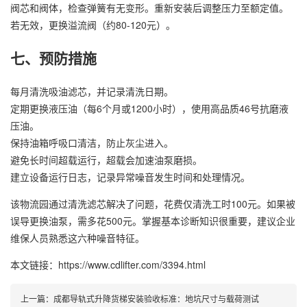
阀芯和阀体，检查弹簧有无变形。重新安装后调整压力至额定值。
若无效，更换溢流阀（约80-120元）。
七、预防措施
每月清洗吸油滤芯，并记录清洗日期。
定期更换液压油（每6个月或1200小时），使用高品质46号抗磨液
压油。
保持油箱呼吸口清洁，防止灰尘进入。
避免长时间超载运行，超载会加速油泵磨损。
建立设备运行日志，记录异常噪音发生时间和处理情况。
该物流园通过清洗滤芯解决了问题，花费仅清洗工时100元。如果被
误导更换油泵，需多花500元。掌握基本诊断知识很重要，建议企业
维保人员熟悉这六种噪音特征。
本文链接：https://www.cdlifter.com/3394.html
上一篇：
成都导轨式升降货梯安装验收标准：地坑尺寸与载荷测试