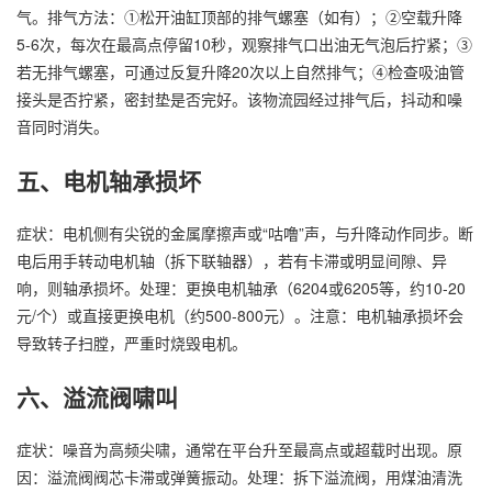
气。排气方法：①松开油缸顶部的排气螺塞（如有）；②空载升降
5-6次，每次在最高点停留10秒，观察排气口出油无气泡后拧紧；③
若无排气螺塞，可通过反复升降20次以上自然排气；④检查吸油管
接头是否拧紧，密封垫是否完好。该物流园经过排气后，抖动和噪
音同时消失。
五、电机轴承损坏
症状：电机侧有尖锐的金属摩擦声或“咕噜”声，与升降动作同步。断
电后用手转动电机轴（拆下联轴器），若有卡滞或明显间隙、异
响，则轴承损坏。处理：更换电机轴承（6204或6205等，约10-20
元/个）或直接更换电机（约500-800元）。注意：电机轴承损坏会
导致转子扫膛，严重时烧毁电机。
六、溢流阀啸叫
症状：噪音为高频尖啸，通常在平台升至最高点或超载时出现。原
因：溢流阀阀芯卡滞或弹簧振动。处理：拆下溢流阀，用煤油清洗