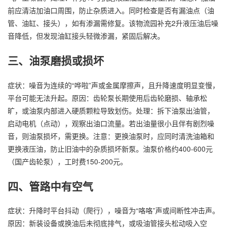
前应清洁加油口周围，防止杂质进入。同时检查是否有漏油点（油
管、油缸、接头），如有渗漏需修复。该物流园补充2升液压油后噪
音降低，但发现油缸接头轻微渗漏，紧固后解决。
三、油泵磨损或损坏
症状：噪音为连续的“哗啦”声或金属摩擦声，且升降速度明显变慢，
平台可能无法升起。原因：齿轮泵长期使用后齿轮磨损、轴承松
旷，或油泵内部进入硬质颗粒导致划伤。处理：拆下油泵出油管，
启动电机（点动），观察出油口流量。若出油量很小且伴有剧烈噪
音，则油泵损坏，需更换。注意：更换油泵时，应同时清洗油箱和
更换液压油，防止旧油中的杂质损坏新泵。油泵价格约400-600元
（国产齿轮泵），工时费150-200元。
四、管路中有空气
症状：升降时平台抖动（爬行），噪音为“咯咯”声或间断性冲击声。
原因：新装设备或换油后未彻底排气，或吸油管接头松动吸入空