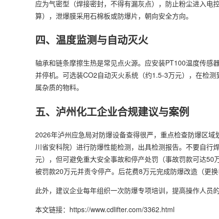
应为气密型（焊接密封，不得有漏灰点），防止粉尘进入电控部
算），泄爆膜采用石棉板或防爆片，朝向安全方向。
四、温度监测与自动灭火
轴承和链条摩擦生热是常见点火源。应安装PT100温度传感
并停机。可选装CO2自动灭火系统（约1.5-3万元），在
属杂质的物料。
五、泸州化工企业合规建议与案例
2026年泸州应急局对防爆设备查得很严，重点检查防爆区
川省安科院）进行防爆性能检测，出具检测报告。不要自行焊
元），但可避免重大安全事故和停产处罚（事故罚款可达50
被罚款20万元并责令停产。后花费8万元完成防爆改造（更
此外，建议企业每年组织一次防爆专项培训，提高操作人员
本文链接：https://www.cdlifter.com/3362.html