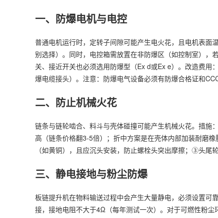
一、防爆电机与电控
普通电机运行时，定转子间隙可能产生电火花，且电机表面温度可能超
别选择）。同时，电控箱需放置在非防爆区（如控制室），若必
关、接近开关也必须选用防爆型（Ex d或Ex e）。改造费用：电
爆电缆接头）。注意：防爆电气设备必须有防爆合格证和CC
二、防止机械火花
链条与链轮啮合、料斗与壳体碰撞可能产生机械火花。措施：①
高（链条价格翻3-5倍）；折中方案是在壳体内部加装耐磨
（如黄铜），且应沉头安装，防止螺栓头突出摩擦；③头尾
三、静电接地与粉尘防爆
板链提升机在物料输送过程中会产生大量静电，必须设置可靠的
接，接地电阻不大于4Ω（每年测试一次）。对于可燃性粉尘环境（