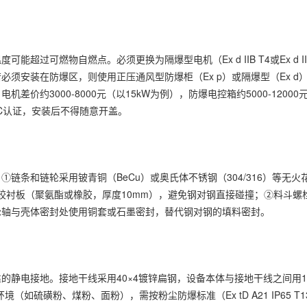
过可燃物自燃点。必须更换为隔爆型电机（Ex d IIB T4或Ex d II
须安装在防爆区，则使用正压通风型防爆柜（Ex p）或隔爆型（Ex d
机差价约3000-8000元（以15kW为例），防爆电控箱约5000-1200
C认证，安装后不得随意开盖。
链条和链轮采用铍青铜（BeCu）或奥氏体不锈钢（304/316）等无火
橡胶衬板（聚氨酯或橡胶，厚度10mm），避免钢对钢直接碰撞；②料斗螺
轮轴与壳体密封处使用铜套或石墨密封，替代钢对钢的填料密封。
静电接地。接地干线采用40×4镀锌扁钢，设备本体与接地干线之间用1
如硫磺粉、煤粉、面粉），需按粉尘防爆标准（Ex tD A21 IP65 T