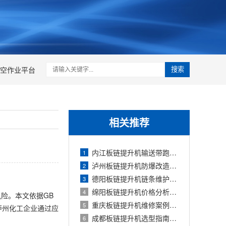
空作业平台
搜索
相关推荐
内江板链提升机输送带跑偏调整：头部滚
1
泸州板链提升机防爆改造：化工场景下的
2
德阳板链提升机链条维护：张紧调整与润
3
绵阳板链提升机价格分析：2026年不同型号
4
险。本文依据GB
重庆板链提升机维修案例：链条跳齿与料
5
助泸州化工企业通过应
成都板链提升机选型指南：垂直输送机与
6