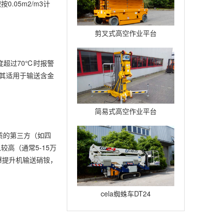
05m2/m3计
剪叉式高空作业平台
Compact12
度超过70℃时报警
尤其适用于输送含金
简易式高空作业平台
Quickup7
质的第三方（如四
高（通常5-15万
爆提升机输送硝铵，
cela蜘蛛车DT24