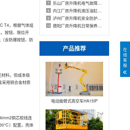
乐山厂房升降机电气故障排查：接触器、
7
内江厂房升降机液压油缸漏油维修：更换
8
泸州厂房升降机安全防护：防坠器、限位
9
C T4，根据气体组
德阳厂房升降机日常保养：月度点检表与
10
）。按钮、限位开
0元（含防爆按钮、防
产品推荐
在
线
客
服
花材料，但成本极
栓采用铜合金材质
电动曲臂式高空车HA15IP
6mm2铜芯软线连
130℃）配置，壳体