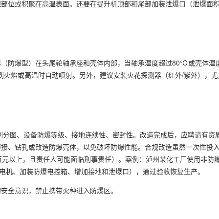
位或积聚在高温表面。还要在提升机顶部和尾部加装泄爆口（泄爆面积按0.
器（防爆型）在头尾轮轴承座和壳体内部，当轴承温度超过80℃或壳体温
检测到火焰或高温时自动喷射。另外，建议安装火花探测器（红外/紫外），
域划分图、设备防爆等级、接地连续性、密封性。改造完成后，应聘请有资
接、钻孔或改造防爆壳体，以免破坏防爆性能。合规改造虽然一次性投入较
万元以上，且责任人可能面临刑事责任）。案例：泸州某化工厂使用非防
换电机、加装防爆电控箱、增加接地和泄爆口），通过验收恢复生产。
的安全意识，禁止携带火种进入防爆区。