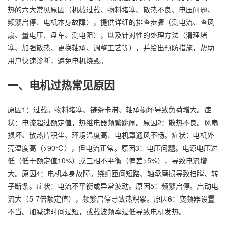
热的六大常见原因（机械过载、物料堵塞、散热不良、电压问题、
频繁启停、电机本身故障），提供详细的排查步骤（测电流、查风
扇、量电压、盘车、测电阻），以及针对性的处理方法（清理堵
塞、加强散热、更换轴承、调整工艺等），并给出预防措施，帮助
用户快速诊断，避免电机烧毁。
一、电机过热常见原因
原因1：过载。物料堵塞、链条卡滞、轴承损坏导致负荷增大。症
状：电流超过额定值，热继电器频繁跳闸。原因2：散热不良。风扇
损坏、散热片积尘、环境温度高、电机罩通风不畅。症状：电机外
壳温度高（>90℃），但电流正常。原因3：电压问题。电源电压过
低（低于额定值10%）或三相不平衡（偏差>5%），导致电流增
大。原因4：电机本身故障。绕组匝间短路、轴承磨损导致扫膛、转
子断条。症状：电流不平衡或异常波动。原因5：频繁启停。启动电
流大（5-7倍额定值），频繁启停导致热积累。原因6：变频器设置
不当。加减速时间过短，或载波频率过低导致电机发热。