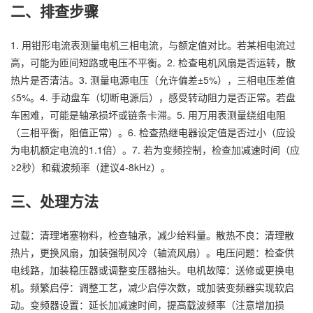
二、排查步骤
1. 用钳形电流表测量电机三相电流，与额定值对比。若某相电流过
高，可能为匝间短路或电压不平衡。2. 检查电机风扇是否运转，散
热片是否清洁。3. 测量电源电压（允许偏差±5%），三相电压差值
≤5%。4. 手动盘车（切断电源后），感受转动阻力是否正常。若盘
车困难，可能是轴承损坏或链条卡滞。5. 用万用表测量绕组电阻
（三相平衡，阻值正常）。6. 检查热继电器设定值是否过小（应设
为电机额定电流的1.1倍）。7. 若为变频控制，检查加减速时间（应
≥2秒）和载波频率（建议4-8kHz）。
三、处理方法
过载：清理堵塞物料，检查轴承，减少给料量。散热不良：清理散
热片，更换风扇，加装强制风冷（轴流风扇）。电压问题：检查供
电线路，加装稳压器或调整变压器抽头。电机故障：送修或更换电
机。频繁启停：调整工艺，减少启停次数，或加装变频器实现软启
动。变频器设置：延长加减速时间，提高载波频率（注意增加损