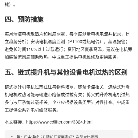
耗）。
四、预防措施
每月清洁电机散热片和风扇网罩；每季度测量电机电流并记录，建
立趋势分析；安装电机温度监测（PT100或热电偶），超温报警；
避免长时间110%以上过载运行；资阳地区夏季高温，建议在电机旁
加装轴流风扇辅助散热。中成重工提供电机维修及更换服务。
五、链式提升机与其他设备电机过热的区别
链式提升机电机过热往往与物料堵塞、链条卡滞相关；连续式
升降
机
电机过热可能与输送带跑偏或过载有关；剪叉式升降机电机过热
多与液压系统过载相关。企业应根据设备类型针对性排查。中成重
工提供全系列电机维修服务。
本文链接：https://www.cdlifter.com/3324.html
上一篇：
巴中连续式升降机厂家哪家好？选型对比指南