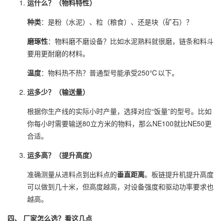
运什么？（物料特性）
种类
：是粉（水泥）、粒（粮食）、还是块（矿石）？
磨琢性
：物料磨不磨设备？比如水泥熟料就很磨，链条和料斗
要用更耐磨的材料。
温度
：物料热不热？普通型号能承受250℃以下。
运多少？（输送量）
根据你生产线的实际小时产量，选择对应“饭量”的型号。比如
你每小时需要输送80立方米的物料，那么NE100就比NE50更
合适。
运多高？（提升高度）
准确测量从进料点到出料点的
垂直距离
。板链提升机提升高度
可以做到几十米，但高度越高，对设备强度和驱动功率要求也
越高。
四、 厂家怎么选？看这几点