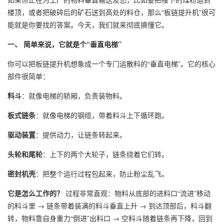
楼顶，或者把破碎后的矿石送到高处的料仓，那么“板链提升机”很可
能就是你要找的答案。今天，我们就来彻底搞懂它。
一、 简单来说，它就是个“垂直电梯”
你可以把板链提升机想象成一个专门运散料的“垂直电梯”。它的核心
部件很简单：
料斗
：就像电梯的轿厢，负责装物料。
板式链条
：就像电梯的钢缆，带着料斗上下循环跑。
驱动装置
：提供动力，让链条转起来。
头轮和尾轮
：上下的两个大轮子，链条绕着它们转。
密封机壳
：把整个运行过程包起来，防止粉尘乱飞。
它是怎么工作的？
​ 过程非常直观：物料从底部的进料口“流进”移动
的料斗里 → 链条带着装满的料斗垂直上升 → 到达顶部后，料斗翻
转，物料靠自身重力“倒进”出料口 → 空料斗随着链条再下降，回到