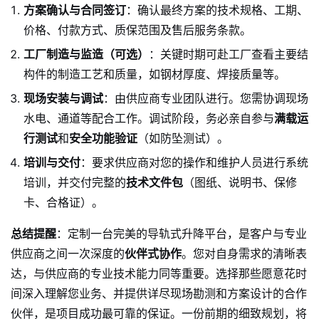
方案确认与合同签订
：确认最终方案的技术规格、工期、
价格、付款方式、质保范围及售后服务条款。
工厂制造与监造（可选）
：关键时期可赴工厂查看主要结
构件的制造工艺和质量，如钢材厚度、焊接质量等。
现场安装与调试
：由供应商专业团队进行。您需协调现场
水电、通道等配合工作。调试阶段，务必亲自参与
满载运
行测试
和
安全功能验证
（如防坠测试）。
培训与交付
：要求供应商对您的操作和维护人员进行系统
培训，并交付完整的
技术文件包
（图纸、说明书、保修
卡、合格证）。
总结提醒
：定制一台完美的导轨式升降平台，是客户与专业
供应商之间一次深度的
伙伴式协作
。您对自身需求的清晰表
达，与供应商的专业技术能力同等重要。选择那些愿意花时
间深入理解您业务、并提供详尽现场勘测和方案设计的合作
伙伴，是项目成功最可靠的保证。一份前期的细致规划，将