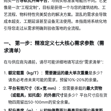
购买一台
导轨式升降平台
，与购买标准家电截然不同。它更
像是一次“工程定制”，目标是获得一个与您的建筑结构、工
艺流程、物料特性完美契合的解决方案。混乱的需求会导致
成本超支、工期延误甚至设备无法使用。本指南将系统化地
引导您走过从需求明确到验收落地的全流程。
一、 第一步：精准定义七大核心需求参数（需
求清单）
在与供应商沟通前，请尽可能详细地填写这份“需求清单”：
额定载重（kg/T）
：
需要搬运的最大单次重量
是多少？
请务必考虑未来可能的需求，预留10%-20%的余量。
平台有效尺寸（长×宽 mm）
：您需要承载的
最大货物
（或载具，如托盘）的外廓尺寸
是多少？平台尺寸应在货
物四周留出50-100mm的安全余量。
起升高度（m）
：从
初始停靠面
到
最高目标面
的
垂直距