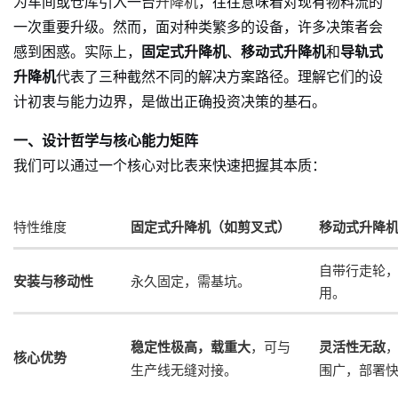
为车间或仓库引入一台
升降机
，往往意味着对现有物料流的
一次重要升级。然而，面对种类繁多的设备，许多决策者会
感到困惑。实际上，
固定式升降机
、
移动式升降机
和
导轨式
升降机
代表了三种截然不同的解决方案路径。理解它们的设
计初衷与能力边界，是做出正确投资决策的基石。
一、设计哲学与核心能力矩阵
我们可以通过一个核心对比表来快速把握其本质：
特性维度
固定式升降机（如剪叉式）
移动式升降
自带行走轮
安装与移动性
永久固定，需基坑。
用。
稳定性极高，载重大
，可与
灵活性无敌
核心优势
生产线无缝对接。
围广，部署