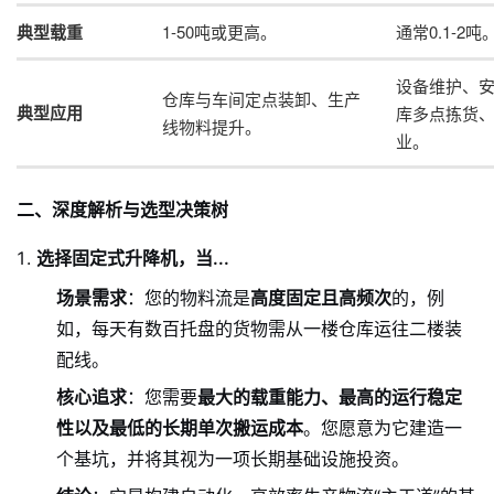
典型载重
1-50吨或更高。
通常0.1-2吨
设备维护、
仓库与车间定点装卸、生产
典型应用
库多点拣货
线物料提升。
业。
二、深度解析与选型决策树
选择固定式升降机，当...
场景需求
：您的物料流是
高度固定且高频次
的，例
如，每天有数百托盘的货物需从一楼仓库运往二楼装
配线。
核心追求
：您需要
最大的载重能力、最高的运行稳定
性以及最低的长期单次搬运成本
。您愿意为它建造一
个基坑，并将其视为一项长期基础设施投资。