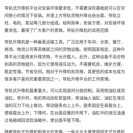
导轨式升降机平台对安装环境要求低，不需要深挖基础就可以在空
间狭小的情况下安装。井道上方导轨货物升降台由台面、导轨立
柱、电机、泵站等几部分组成。结构简单，安装方便，对安装环境
要求低，赢得了广大客户的青睐。导轨升降机的适用范围
导轨升降机是一种垂直运输工具。广泛应用于车间、仓库、餐厅、
商场、物流公司等高楼层之间的货物运输。按照国家规定，这种升
降平台只能用来升降货物，不允许载人。此外，这种设备不适合特
别高的货物提升，因为它使用液压动力。不需要机房，维护方便，
稳定性强，节省空间。相对于升降机和货梯，其更低的成本也成为
很多客户喜欢的重要原因之一，导轨升降平台的工作原理。
导轨式升降机载重量大，可以实现层间分层控制。采用侧油缸或双
油缸。举升时，电机带动齿轮泵旋转，将油抽入油缸，油缸在液压
油的压力下向上做功，带动链条向上上升。链条固定在装载台上，
使装载台上升；下降时，在台面自重的作用下，油缸中的液压油通
过电磁阀回流到油箱中，使台面平稳下降。
随着导轨式升降机制造业的发展，一些企业大量使用固定式升降机