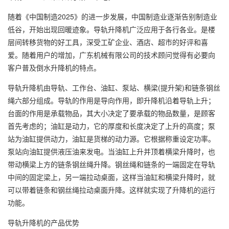
随着《中国制造2025》的进一步发展，中国制造业逐渐告别制造业
低谷，开始出现回暖迹象。导轨升降机广泛应用于各行各业。是楼
层间转移货物的好工具，深受工矿企业、酒店、超市的好评和喜
爱。随着用户的增加，广东机械有限公司的技术顾问觉得有必要向
客户普及倒水升降机的特点。
导轨升降机由导轨、工作台、油缸、泵站、横梁(提升架)和链条钢丝
绳六部分组成。导轨的作用是导向作用，即升降机沿着导轨上升；
台面的作用是承载物品，其大小决定了要承载的物品数量，是顾客
首先考虑的；油缸是动力，它的厚度和长度决定了上升的高度；泵
站为油缸提供动力，油缸是货梯的动力源。它根据称重设定功率。
泵站向油缸提供液压油来发电。当油缸上升并顶着横梁升降时，也
带动横梁上方的链条钢丝绳升降。钢丝绳和链条的一端固定在导轨
中间的固定梁上，另一端拉动桌面，这样当油缸和横梁升降时，就
可以带着链条和钢丝绳拉动桌面升降。这样就实现了升降机的运行
功能。
导轨升降机的产品优势