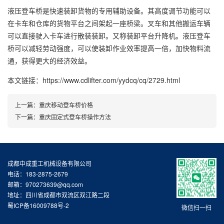
液压登车桥是快速装卸货物的专用辅助设备。其高度调节功能可以
在卡车和仓库的货物平台之间架起一座桥梁。叉车和其他搬运车辆
可以直接驶入卡车进行散装装卸。又称装卸平台
升降机
。液压登车
桥可以减轻劳动强度，可以使装卸作业效率提高一倍，加快物料流
通，获得更大的经济效益。
本文链接：https://www.cdlifter.com/yydcq/cq/2729.html
上一篇：
重庆移动登车桥价格
下一篇：
重庆固定式登车桥操作方法
成都中成重工机械设备有限公司
电话：183-2875-2679
邮箱：970273639@qq.com
地址：四川省成都市双流区双江路二段
蜀ICP备16009788号-2
微信扫一扫