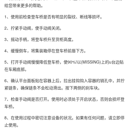
给您带来更多的帮助。
1、使用前检查登车桥是否有明显的裂纹、断线等损坏。
2、拧紧手动阀，使手动阀关闭。
3、摇动手柄，将登车桥升至货柜高度。
4、缓慢倒车，将集装箱停在登车桥前唇下方。
5、打开手动阀慢慢降低登车桥，使90%!以(MISSING)上的u台边贴
在车厢底部。
6、确认平台面板贴在容器上后，拉出挂钩钩入容器的销孔中，并拧
紧链条，确保链条不会松动滑出。按下两侧的刹车块。
7、检查手动阀是否打开。使用时必须处于开启状态，否则会损坏登
车桥。
8、在使用过程中密切注意设备的状况。如果有任何问题，请立即停
止使用。