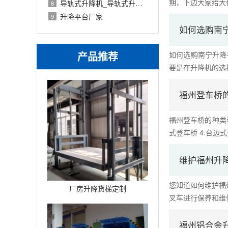
期，下边大家给大伙
导轨式升降机_导轨式升降平台厂家
8
升降平台厂家
9
如何选购南
产品推荐
如何选购南宁升降
要是在升降机的选择
福州登车桥
福州登车桥的种类和
式登车桥 4.台边式登
维护福州升
您知道如何维护福
厂房升降货梯定制
叉车进行保养和维修。
福州铝合金