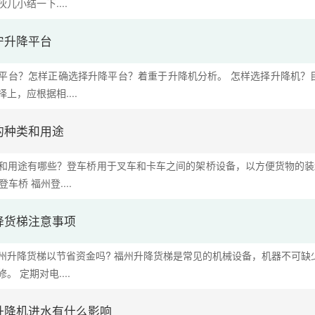
儿小结一下....
宁升降平台
平台？怎样正确选择升降平台？着重于升降机分析。 怎样选择升降机？
上，应根据相....
的种类和用途
用途有哪些？登车桥用于叉车和卡车之间的架桥设备，以方便货物的装卸。 
车桥 福州登....
降货梯注意事项
州升降货梯以节省资金吗? 福州升降货梯是常见的机械设备，机器不可缺
 定期对电....
升降机进水有什么影响