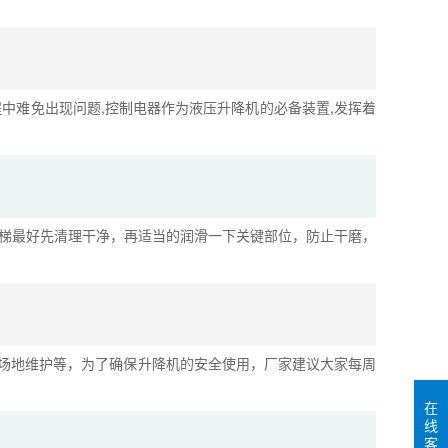
中难免出现问题,控制电器作为液压升降机的必备装置,发挥着
货梯最好先清理干净，再适当的润滑一下关键部位，防止干磨，
场地维护等，为了确保升降机的安全使用，厂家建议大家每周
在
线
客