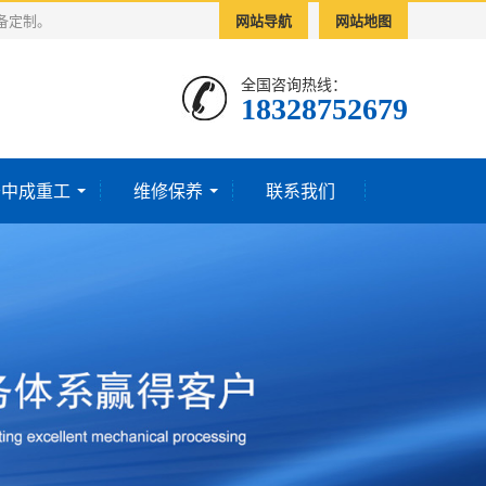
备定制。
网站导航
网站地图
全国咨询热线：
18328752679‬
于中成重工
维修保养
联系我们