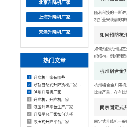
北京升降机厂家
随着科技的不断进
上海升降机厂家
机折叠安装前的准备
天津升降机厂家
如何预防杭
如何预防杭州固定
织结构，例如制造各
热门文章
杭州铝合金
升降机厂家有哪些
1
导轨链条式升降货梯厂家定制
杭州铝合金升降机
2
泸州升降机厂家
比较严重，存有比较
3
升降机，升降机厂家
4
液压升降平台生产厂家
南京固定式
5
升降平台厂家如何选择
6
固定式升降机一般
液压式升降平台厂家
7