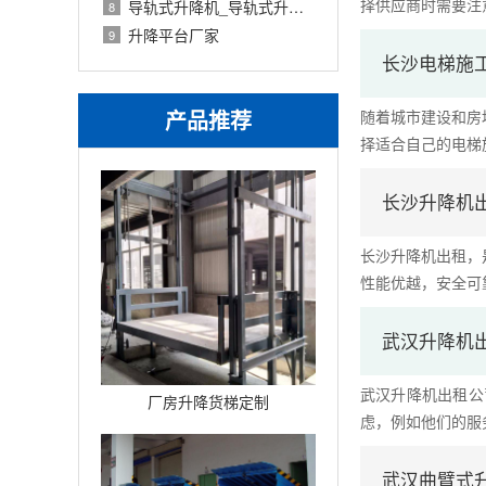
择供应商时需要注意
导轨式升降机_导轨式升降平台厂家
8
升降平台厂家
9
长沙电梯施
产品推荐
随着城市建设和房
择适合自己的电梯施
长沙升降机
长沙升降机出租，
性能优越，安全可靠。
武汉升降机
武汉升降机出租公
厂房升降货梯定制
虑，例如他们的服务
武汉曲臂式