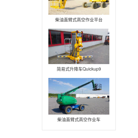
柴油直臂式高空作业平台
H16TPX
简易式升降车Quickup9
柴油直臂式高空作业车
H14TX