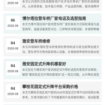
本文以问答形式系统解答用户在评估升降机厂家时的高频疑
2026-08
问。从资质审查、技术能力考察、产品品质判断、服务保障评
估到价格合理性分析，逐一给出具体的考察要点和评估方法，
帮....
博尔塔拉登车桥厂家电话及选型指南
06
本文为博尔塔拉用户提供登车桥厂家的联系方式获取渠道与选
2026-08
型指导，涵盖设备类型对比、口岸物流场景适配、关键参数确
定及厂家技术支持，助力边境物流企业高效完成装卸设备采
购....
雅安登车桥维修
04
本文详细解析雅安登车桥维修的费用构成与常见故障处理方
2026-08
法。登车桥作为物流装卸核心设备，长期高频率使用后易出现
液压系统漏油、搭接板不动作、台面无法升降、异常噪音等故
障....
雅安固定式升降机哪家好
04
本文旨在为雅安用户提供固定式升降机选型的客观评估框架，
2026-08
解答“雅安固定式升降机哪家好”这一常见问题。从升降机类型
（剪叉式、导轨式）、关键性能参数（载重、高度、台面尺....
攀枝花固定式升降平台采购价格
04
本文为攀枝花地区用户提供2026年固定式升降平台的采购价格
2026-08
参考。文章详细分析了不同载重和升高规格的裸价、驱动配置
差价、台面定制费用以及干热河谷气候适应性配置费用。内容