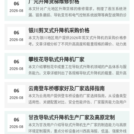
广元升降货梯维修价格
06
本文针对广元地区升降货梯的维修需求，梳理了液压系统泄
2026-08
漏、链条磨损、导轨变形和电气控制系统故障等典型故障的诊
断方法。文章提供了2026年广元市上门检测费、油缸密封更
换、链....
银川剪叉式升降机采购价格
06
本文为银川地区用户提供2026年剪叉式升降机的采购价格参
2026-08
考。文章详细分析了不同升高高度和载重规格的裸价、动力类
型差价、附加功能报价以及西北气候适应性配置费用。内容涵
盖选....
攀枝花导轨式升降机厂家
06
本文介绍攀枝花中成重工在导轨式升降机领域的产品体系与服
2026-08
务能力。文章详细列出了各规格导轨式升降机的载重、提升高
度与适用场景，展示了公司技术团队、生产设备、质量体系
等....
云南登车桥哪家好及厂家选择指南
06
本文为云南用户提供登车桥设备的厂家选择指南，从设备类型
2026-08
适用性、关键配置对比、安全性能评估、厂家服务能力及用户
反馈等维度进行系统分析，助力物流仓储企业精准匹配供应
商....
甘孜导轨式升降机生产厂家及高原定制
06
本文为甘孜用户介绍导轨式升降机生产厂家的制造能力与高原
2026-08
环境定制服务，重点分析设备对川西高海拔、低温、强紫外线