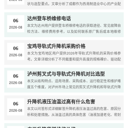
状与选型要点。文章分析了成都作为西南制造业中心的产业配
套优势，梳理了工业提升门的常见规格与气候适应配置要
求，....
达州登车桥维修电话
06
本文为达州用户提供登车桥维修电话的获取途径、常见故障自
2026-08
检方法、维修费用参考，以及如何联系原厂售后或本地维修
商，帮助用户快速解决设备故障。....
宝鸡导轨式升降机采购价格
06
本文为宝鸡地区用户提供2026年导轨式升降机的采购价格参
2026-08
考。文章详细分析了不同载重和提升高度的规格裸价、驱动配
置差价、西北气候适应性配置以及运输安装费用。内容涵盖选
型策....
泸州剪叉式与导轨式升降机对比选型
06
本文从结构特点、适用场景、采购成本、运行稳定性和维护难
2026-08
度五个维度，对泸州市场上常见的剪叉式升降机和导轨式升降
机进行全面对比。文章结合泸州白酒产业酸性环境与港口物
流....
升降机液压油温过高有什么危害
06
本文以问答形式详细解答升降机液压油温过高的危害、原因分
2026-08
析和处理措施。从油温过高的具体危害（油液加速老化、密封
件损坏、系统效率下降）、常见原因、温升标准、降温措施
到....