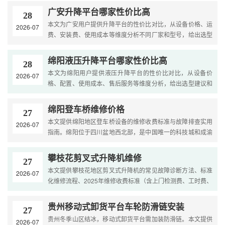
只....
广安升降平台哪家性价比高
28
本文为广安用户提供升降平台的性价比对比，从设备价格、运
2026-07
费、安装费、使用成本等维度分析不同厂家和型号，给出选型
建议和省钱方案，帮助用户找到综合成本最低的产品。....
绵阳液压升降平台哪家性价比高
28
本文为绵阳用户提供液压升降平台的性价比对比，从设备价
2026-07
格、配置、使用成本、售后服务等维度分析，给出选型建议和
省钱方案，帮助用户找到综合成本最低的产品。....
绵阳登车桥维修价格
27
本文提供绵阳地区登车桥设备的维修收费标准与故障排查实用
2026-07
指南。绵阳位于四川盆地西北部，是中国唯一的科技城和成渝
地区双城经济圈重要城市，拥有中国工程物理研究院、中国
空....
攀枝花剪叉式升降机维修
27
本文提供攀枝花地区剪叉式升降机的常见故障诊断方法、标准
2026-07
化维修流程、2025年维修收费标准（含上门检测费、工时费、
配件价格）以及预防性保养建议，结合当地日照强、温差大、
矿....
贵州移动式卸货平台车轮防滑链安装
27
贵州冬季山区结冰，移动式卸货平台需加装防滑链。本文提供
2026-07