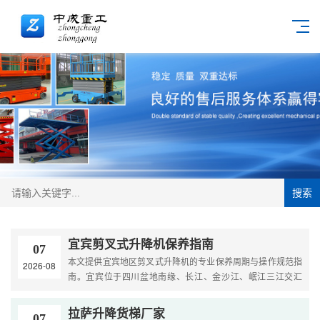
搜索
宜宾剪叉式升降机保养指南
07
本文提供宜宾地区剪叉式升降机的专业保养周期与操作规范指
2026-08
南。宜宾位于四川盆地南缘、长江、金沙江、岷江三江交汇
处，是成渝地区双城经济圈南翼重要城市，拥有白酒酿造（五
粮....
拉萨升降货梯厂家
07