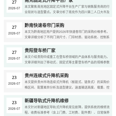
南充固定式升降平台厂家
27
本文聚焦南充地区固定式升降平台生产厂家与销售服务商的行
2026-07
业现状与选型要点。文章分析了南充作为四川第二人口大市及
国家汽车零部件、装备制造、食品加工产业基地的市场特点
与....
黔南快速卷帘门采购
27
本文为黔南地区用户提供2026年快速卷帘门的采购价格参考。
2026-07
文章详细分析了不同门洞尺寸、门帘材质、驱动系统、控制系
统和安全配置的规格差价。内容涵盖选型策略和预算编制方
法，....
贵阳登车桥厂家
27
本文介绍贵阳中成重工在登车桥领域的产品体系与服务能力。
2026-07
文章详细列出了移动式、固定式等主要登车桥产品的规格参数
与适用场景，展示了公司技术团队、生产设备、质量体系等
综....
贵州连续式升降机采购
23
本文提供贵州市场连续式升降机（板链式、链条式）的采购价
2026-07
格区间、配置差异分析及选型建议，涵盖输送高度、载重、控
制系统等关键参数，并结合贵州高湿、多雨及酒类、烟草等
行....
新疆导轨式升降机维修
23
本文针对新疆地区导轨式升降机常见故障，提供系统的维修流
2026-07
程、收费标准参考（含上门费、工时费、配件费）、日常保养