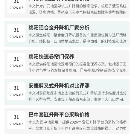
31
本文针对广元地区导轨式升降机的维修需求，梳理了液压系统
2026-07
泄漏、链条磨损、导轨变形和电气控制系统故障等典型故障的
诊断方法。文章提供了2026年广元市上门检测费、油缸密封更
换....
绵阳铝合金升降机厂家分析
31
本文聚焦绵阳市铝合金升降机设备的产业集聚优势与选厂策略
2026-07
分析。绵阳位于四川盆地西北部，是中国唯一的科技城和成渝
地区双城经济圈重要城市，拥有中国工程物理研究院、中国
空....
绵阳快速卷帘门保养
31
本文提供绵阳地区快速卷帘门的标准化保养方案，包括基于工
2026-07
作小时与季节的双轨保养周期、门帘/电机/控制系统/安全光电
四大系统的具体操作步骤、常见故障预判，以及针对绵阳潮
湿....
安康剪叉式升降机对比评测
31
本文对安康地区市场上主流的剪叉式升降机进行多维度对比分
2026-07
析与选型指导。安康位于陕西省东南部、秦岭与大巴山之间、
汉江上游，地处秦巴山区腹地，是陕南地区重要的区域中心
城....
巴中套缸升降平台采购价格
31
本文为巴中地区用户提供2026年套缸升降平台的采购价格参
2026-07
考。文章详细分析了不同升高高度和载重规格的裸价、动力类