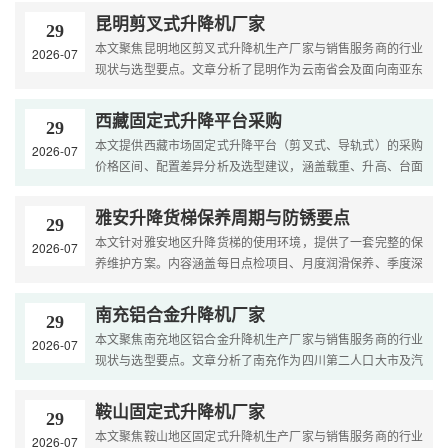
质....
昆明剪叉式升降机厂家
29
本文聚焦昆明地区剪叉式升降机生产厂家与销售服务商的行业
2026-07
现状与选型要点。文章分析了昆明作为云南省会及面向南亚东
南亚辐射中心的市场特点，梳理了剪叉式升降机的常见规格
与....
西藏固定式升降平台采购
29
本文提供西藏市场固定式升降平台（剪叉式、导轨式）的采购
2026-07
价格区间、配置差异分析及选型建议，涵盖载重、升高、台面
尺寸、高原适应性等关键参数，并结合西藏高海拔、低气
压、....
雅安升降货梯保养周期与防锈要点
29
本文针对雅安地区升降货梯的使用环境，提供了一套完整的保
2026-07
养维护方案。内容涵盖每日点检项目、月度润滑保养、季度深
度检查和年度全面检修。文章结合雅安“雨城”高湿多雨的气....
南充铝合金升降机厂家
29
本文聚焦南充地区铝合金升降机生产厂家与销售服务商的行业
2026-07
现状与选型要点。文章分析了南充作为四川第二人口大市及汽
车零部件、食品加工产业基地的市场特点，梳理了铝合金升
降....
鞍山固定式升降机厂家
29
本文聚焦鞍山地区固定式升降机生产厂家与销售服务商的行业
2026-07