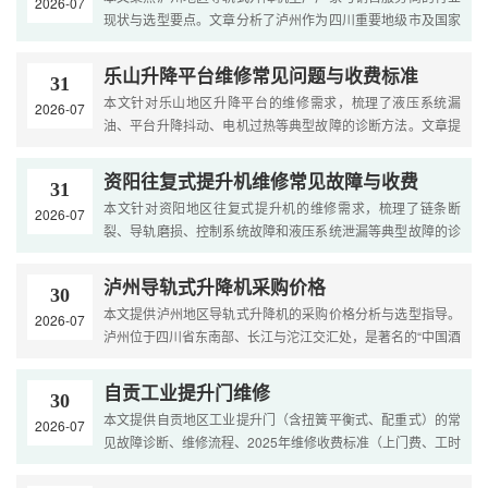
2026-07
现状与选型要点。文章分析了泸州作为四川重要地级市及国家
白酒产业基地、港口物流城市的市场特点与产业需求，梳理
了....
乐山升降平台维修常见问题与收费标准
31
本文针对乐山地区升降平台的维修需求，梳理了液压系统漏
2026-07
油、平台升降抖动、电机过热等典型故障的诊断方法。文章提
供了2026年乐山本地上门检测费、液压泵维修、电气系统检修
等具....
资阳往复式提升机维修常见故障与收费
31
本文针对资阳地区往复式提升机的维修需求，梳理了链条断
2026-07
裂、导轨磨损、控制系统故障和液压系统泄漏等典型故障的诊
断方法。文章提供了2026年资阳本地上门检测费、链条更换、
电机....
泸州导轨式升降机采购价格
30
本文提供泸州地区导轨式升降机的采购价格分析与选型指导。
2026-07
泸州位于四川省东南部、长江与沱江交汇处，是著名的“中国酒
城”和川滇黔渝结合部区域中心城市，白酒酿造（泸州老窖....
自贡工业提升门维修
30
本文提供自贡地区工业提升门（含扭簧平衡式、配重式）的常
2026-07
见故障诊断、维修流程、2025年维修收费标准（上门费、工时
费、配件价格）以及预防性保养建议，结合当地盐化工腐蚀环
境....