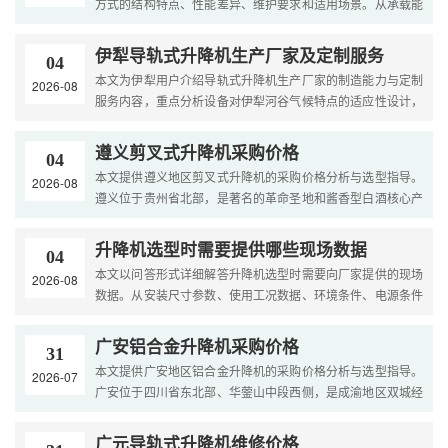
方式的结构特点、性能差异、维护要求和适用场景。从承载能
力、使用寿命、安全性、维护成本、运行平稳性等维度进行
分....
伊犁导轨式升降机生产厂家及定制服务
04
本文为伊犁用户介绍导轨式升降机生产厂家的制造能力与定制
2026-08
服务内容，重点分析设备对伊犁河谷气候特点的适应性设计，
涵盖生产制造工艺、非标定制流程、质量管控标准及北疆地
区....
遵义剪叉式升降机采购价格
04
本文提供遵义地区剪叉式升降机的采购价格分析与选型指导。
2026-08
遵义位于贵州省北部，是著名的革命圣地和酱香型白酒核心产
区（茅台镇所在地），气候具有温暖湿润、雨量充沛（年均
降....
升降机选型时需要提供哪些现场数据
04
本文以问答形式详细解答升降机选型时需要向厂家提供的现场
2026-08
数据。从安装尺寸参数、使用工况数据、环境条件、电源条件
到特殊需求，逐一列出需要提前测量的数据和信息，帮助用
户....
广安铝合金升降机采购价格
31
本文提供广安地区铝合金升降机的采购价格分析与选型指导。
2026-07
广安位于四川省东北部、华蓥山中段西侧，是成渝地区双城经
济圈的重要组成部分和川东地区重要的工业城市，近年来在
装....
广元导轨式升降机维修价格