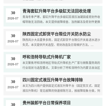
青海套缸升降平台多级缸无法回收处理
30
青海冬季严寒，套缸升降平台多级缸因液压油凝固或密封件收
2026-07
缩导致无法回收。本文提供故障排查、加热解冻及密封件更换
方法。....
陕西固定式卸货平台限位开关防水防尘
30
陕西风沙大且夏季多雨，固定式卸货平台限位开关易进水进沙
2026-07
失灵。本文提供开关选型、密封改造及日常维护方法。....
呼和浩特导轨式升降机厂家
30
本文聚焦呼和浩特地区导轨式升降机生产厂家与销售服务商的
2026-07
行业现状与选型要点。文章分析了呼和浩特作为内蒙古自治区
首府及华北重要工业城市的市场特点与产业需求，梳理了导
轨....
四川固定式液压升降平台故障排除
30
本文为四川用户提供固定式液压升降平台（固定剪叉式、固定
2026-07
液压升降机）常见故障的快速排除方法，按故障现象分类，列
出可能原因和解决步骤，帮助操作员快速处理问题，减少停
机....
贵州装卸平台日常保养项目
30