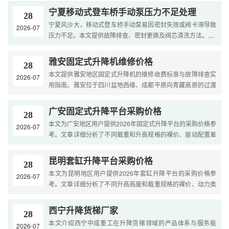
给....
宁夏移动式登车桥手动泵压力不足处理
28
宁夏风沙大，移动式登车桥手动泵易因密封失效或阀卡滞导致
2026-07
压力不足。本文提供故障排查、密封更换及阀芯清洗方法。....
雅安固定式升降机维修价格
28
本文提供雅安地区固定式升降机的维修收费标准与故障排查实
2026-07
用指南。雅安位于四川盆地西缘、成都平原向青藏高原的过渡
地带，素有“雨城”之称（年均降水1700毫米以上），气候湿
润....
广安固定式升降平台采购价格
28
本文为广安地区用户提供2026年固定式升降平台的采购价格参
2026-07
考。文章详细分析了不同载重和升高规格的裸价、驱动配置差
价、台面定制费用以及运输安装费用。内容涵盖选型策略和预
算....
昆明套缸升降平台采购价格
28
本文为昆明地区用户提供2026年套缸升降平台的采购价格参
2026-07
考。文章详细分析了不同升高高度和载重规格的裸价、动力类
型差价、附加功能报价以及高原环境适应性配置费用。内容涵
盖选....
西宁升降货梯厂家
28
本文介绍西宁中成重工在升降货梯领域的产品体系与服务能
2026-07