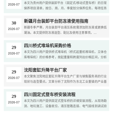
本文为贵州用户提供装卸平台（固定式/移动式登车桥）的日常
2026-07
保养项目清单，按日、周、月、季度划分保养任务，每项任务
明确操作方法和检查标准，帮助用户延长设备寿命。....
新疆月台装卸平台防冻液使用指南
30
新疆冬季严寒，月台装卸平台液压系统需添加防冻液或更换低
2026-07
凝油。本文提供防冻液选型、配比及使用注意事项。....
四川桥式堆垛机采购价格
29
本文为四川用户提供桥式堆垛机（桥式起重机堆垛机、立体仓
2026-07
库堆垛机）的价格参考，按起重量和跨度列出价格区间，分析
自动化程度、控制方式对价格的影响，给出不同预算的选型
建....
沈阳套缸升降平台厂家
29
本文聚焦沈阳地区套缸升降平台生产厂家与销售服务商的行业
2026-07
现状与选型要点。文章分析了沈阳作为东北工业重镇的产业基
础与市场特点，梳理了套缸升降平台的常见规格与气候适应
配....
四川固定式登车桥安装流程
29
本文为四川用户提供固定式登车桥的详细安装流程，从现场勘
2026-07
测、地坑施工、设备就位、液压管路连接、电气接线到调试验
收，每个步骤的关键质量点和注意事项，帮助用户监督安装