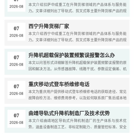
本文介绍拉萨中成重工在升降货梯领域的产品体系与服务能
2026-08
力。文章详细列出了导轨式、剪叉式等主要升降货梯产品的规
格参数与适用场景，展示了公司技术团队、生产设备、质量体
系....
西宁升降货梯厂家
07
本文介绍西宁中成重工在升降货梯领域的产品体系与服务能
2026-08
力。文章详细列出了导轨式、剪叉式等主要升降货梯产品的规
格参数与适用场景，展示了公司技术团队、生产设备、质量体
系....
升降机超载保护装置频繁误报警怎么办
07
本文以问答形式详细解答升降机超载保护装置频繁误报警的原
2026-08
因和解决方法。从传感器故障、线路干扰、参数设定偏差、机
械偏载到环境因素影响，逐一分析误报警的可能原因并提供
具....
重庆移动式登车桥维修电话
07
本文为重庆用户提供移动式登车桥维修电话的获取途径、常见
2026-08
故障自检方法、维修费用参考，以及如何联系原厂售后或本地
维修商，帮助用户快速解决设备故障。....
曲靖导轨式升降机制造厂及技术优势
07
本文介绍曲靖地区导轨式升降机制造厂的生产体系与技术优
2026-08
势，涵盖设备制造工艺、非标定制能力、质量管控标准、安全
配置及本地化服务，为用户呈现专业厂家的综合实力。....