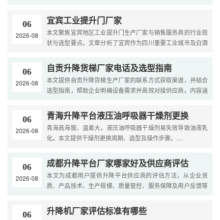
的适应性设计，涵盖非标定制流程、质量管控及本地化服
务，....
宜宾工业提升门厂家
06
本文聚焦宜宾地区工业提升门生产厂家与销售服务商的行业现
2026-08
状与选型要点。文章分析了宜宾作为四川重要工业城市及白酒
产业基地、港口物流城市的市场特点，梳理了工业提升门的
常....
自贡升降货梯厂家电话及选型指南
06
本文提供自贡升降货梯生产厂家的联系方式获取渠道，并结合
2026-08
选型指南，帮助企业明确设备需求并高效对接供应商。内容涵
盖设备类型对比、适用场景及咨询话术准备。....
青海升降平台液压油呼吸器干燥剂更换
06
青海高海拔、温差大，液压油呼吸器干燥剂易失效导致油液乳
2026-08
化。本文提供干燥剂更换周期、选型及操作步骤。....
成都升降平台厂家哪家好及供应商评估
06
本文为成都用户提供升降平台供应商的评估方法，从企业资
2026-08
质、产品技术、生产规模、质量管控、服务保障及用户反馈等
维度建立客观的供应商评估体系，助力采购方科学决策。....
升降机厂家评估标准有哪些
06