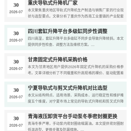
重庆导轨式升降机厂家
30
本文聚焦重庆地区导轨式升降机生产制造与销售厂家的行业现
2026-07
状与选型要点。文章分析了重庆作为西南工业重镇的产业配套
优势，梳理了导轨式升降机常见规格的市场参考价格，并从
厂....
四川套缸升降平台多级缸同步性调整
30
四川高湿，套缸升降平台多级缸不同步会导致升降倾斜。本文
2026-07
提供同步性检查、调整方法及维修方案。....
甘肃固定式升降机采购价格
30
本文为甘肃地区用户提供2026年固定式升降机的采购价格参
2026-07
考。文章详细分析了不同载重和升高规格的裸价、驱动配置差
价、高原及寒冷地区附加费用以及运输安装费用。内容涵盖选
型策....
宁夏导轨式与剪叉式升降机对比选型
30
本文从结构特点、适用场景、采购成本、运行稳定性和维护难
2026-07
度五个维度，对宁夏市场上常见的导轨式升降机和剪叉式升降
机进行全面对比。文章结合宁夏煤炭化工、装备制造和仓储
物....
青海液压卸货平台手动泵冬季密封圈更换
30
青海冬季严寒，手动泵内密封圈收缩漏油。本文提供密封圈耐
2026-07
低温选型、更换步骤及防漏措施。....