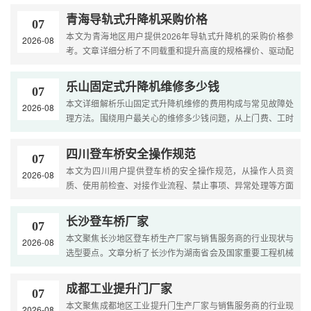
青海导轨式升降机采购价格
07
本文为青海地区用户提供2026年导轨式升降机的采购价格参
2026-08
考。文章详细分析了不同载重和提升高度的规格裸价、驱动配
置差价、高原寒区适应性配置以及远距离运输安装费用。内容
涵盖....
乐山固定式升降机维修多少钱
07
本文详细解析乐山固定式升降机维修的费用构成与常见故障处
2026-08
理方法。围绕用户最关心的维修多少钱问题，从上门费、工时
费、配件费三个维度展开，结合固定式升降机典型故障（不
上....
四川登车桥安全操作规范
07
本文为四川用户提供登车桥的安全操作规范，从操作人员资
2026-08
质、使用前检查、对接作业流程、禁止事项、异常处理等方面
制定标准，帮助企业建立安全管理制度，预防事故。....
长沙登车桥厂家
07
本文聚焦长沙地区登车桥生产厂家与销售服务商的行业现状与
2026-08
选型要点。文章分析了长沙作为湖南省会及国家重要工程机械
产业基地的市场特点，梳理了移动式和固定式登车桥的常见
规....
成都工业提升门厂家
07
本文聚焦成都地区工业提升门生产厂家与销售服务商的行业现
2026-08