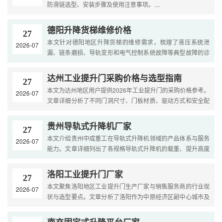
防滑链选型、安装步骤及使用注意事项。....
德阳升降货梯维修价格
27
本文针对德阳地区升降货梯的维修需求，梳理了液压系统泄
2026-07
漏、链条磨损、导轨变形和电气控制系统故障等典型故障的诊
断方法。文章提供了2026年德阳市上门检测费、油缸密封更
换、链....
达州工业提升门采购价格与选型指南
27
本文为达州地区用户提供2026年工业提升门的采购价格参考。
2026-07
文章详细分析了不同门洞尺寸、门板材质、驱动方式和安全配
置的规格差价。内容涵盖选型策略和预算编制方法，帮助达州
工....
贵州导轨式升降机厂家
27
本文介绍贵州中成重工在导轨式升降机领域的产品体系与服务
2026-07
能力。文章详细列出了各规格导轨式升降机的载重、提升高度
与适用场景，展示了公司技术团队、生产设备、质量体系等
综....
洛阳工业提升门厂家
27
本文聚焦洛阳地区工业提升门生产厂家与销售服务商的行业现
2026-07
状与选型要点。文章分析了洛阳作为中原经济区副中心城市及
国家重要装备制造业基地的市场特点与产业需求，梳理了工
业....