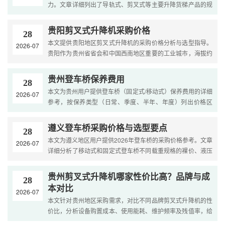
力。文章详细列出了导轨式、剪叉式等主要升降货梯产品的规
格参数与适用场景，展示了公司技术团队、生产设备、质量体
系....
贵阳剪叉式升降机采购价格
28
本文提供贵阳地区剪叉式升降机的采购价格分析与选型指导。
2026-07
贵阳作为贵州省省会和中国西南地区重要的工业城市，海拔约
1100米，气候具有温和湿润（年均湿度80%）、雨量充沛
（年均降....
贵州登车桥保养费用
28
本文为贵州用户提供登车桥（固定式/移动式）保养费用的详细
2026-07
参考，按保养类型（日常、季度、半年、年度）列出价格区
间，分析影响保养费用的因素，给出年度保养合同的价格和省
钱....
遵义登车桥采购价格与选型要点
28
本文为遵义地区用户提供2026年登车桥的采购价格参考。文章
2026-07
详细分析了移动式和固定式登车桥不同载重规格的裸价、液压
系统配置差价、桥板材质差异以及运输安装费用。内容涵盖选
型....
贵州剪叉式升降机哪家性价比高？品牌与成
28
本对比
2026-07
本文针对贵州地区采购需求，对比不同品牌剪叉式升降机的性
价比，分析设备购置成本、使用能耗、维护频率及残值率，给
出适用场景推荐，并提供招标参数编制建议，帮助用户避免