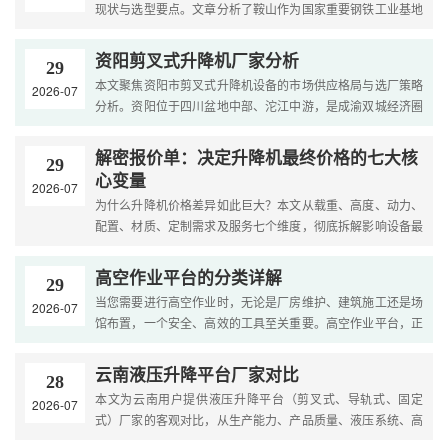
现状与选型要点。文章分析了鞍山作为国家重要钢铁工业基地
及辽宁省第三大城市的重工业市场特点与产业需求，梳理了
固....
资阳剪叉式升降机厂家分析
29
本文聚焦资阳市剪叉式升降机设备的市场供应格局与选厂策略
2026-07
分析。资阳位于四川盆地中部、沱江中游，是成渝双城经济圈
的重要组成部分和全国唯一的“中国牙谷”——口腔装备材料....
解密报价单：决定升降机最终价格的七大核
29
心变量
2026-07
为什么升降机价格差异如此巨大？本文从载重、高度、动力、
配置、材质、定制需求及服务七个维度，彻底拆解影响设备最
终报价的核心因素，让您的预算规划更精准。....
高空作业平台的分类详解
29
当您需要进行高空作业时，无论是厂房维护、建筑施工还是场
2026-07
馆布置，一个安全、高效的工具至关重要。高空作业平台，正
是为此而生的专业设备。但面对市面上琳琅满目的剪叉车、
曲....
云南液压升降平台厂家对比
28
本文为云南用户提供液压升降平台（剪叉式、导轨式、固定
2026-07
式）厂家的客观对比，从生产能力、产品质量、液压系统、高
原适应性、售后服务等维度分析成都及云南本地厂家的特点，