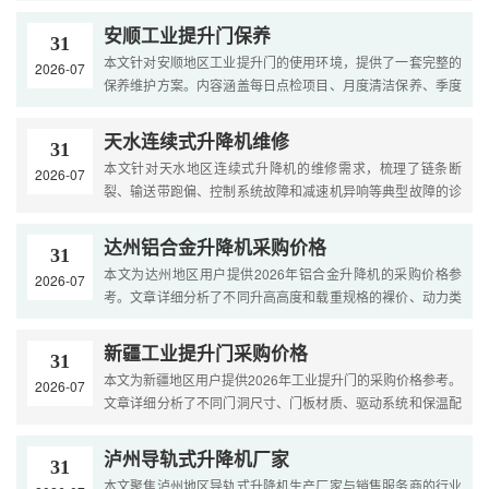
型差价、附加功能报价以及山区运输安装费用。内容涵盖选型
策略....
安顺工业提升门保养
31
本文针对安顺地区工业提升门的使用环境，提供了一套完整的
2026-07
保养维护方案。内容涵盖每日点检项目、月度清洁保养、季度
深度检查和年度全面检修。文章结合安顺高湿多雨、冬季凝
冻....
天水连续式升降机维修
31
本文针对天水地区连续式升降机的维修需求，梳理了链条断
2026-07
裂、输送带跑偏、控制系统故障和减速机异响等典型故障的诊
断方法。文章提供了2026年天水市上门检测费、链条更换、变
频器....
达州铝合金升降机采购价格
31
本文为达州地区用户提供2026年铝合金升降机的采购价格参
2026-07
考。文章详细分析了不同升高高度和载重规格的裸价、动力类
型差价、附加功能报价以及山区运输安装费用。内容涵盖选型
策略....
新疆工业提升门采购价格
31
本文为新疆地区用户提供2026年工业提升门的采购价格参考。
2026-07
文章详细分析了不同门洞尺寸、门板材质、驱动系统和保温配
置的规格差价，以及远距离运输和安装的特殊费用。内容涵盖
选....
泸州导轨式升降机厂家
31
本文聚焦泸州地区导轨式升降机生产厂家与销售服务商的行业