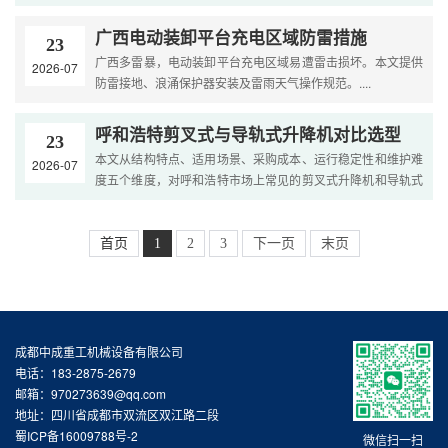
要点及客户满意度调研数据，帮助用户合理判断维修必要性
并....
广西电动装卸平台充电区域防雷措施
23
广西多雷暴，电动装卸平台充电区域易遭雷击损坏。本文提供
2026-07
防雷接地、浪涌保护器安装及雷雨天气操作规范。....
呼和浩特剪叉式与导轨式升降机对比选型
23
本文从结构特点、适用场景、采购成本、运行稳定性和维护难
2026-07
度五个维度，对呼和浩特市场上常见的剪叉式升降机和导轨式
升降机进行全面对比。文章结合呼和浩特寒冷风沙气候与乳
制....
首页
1
2
3
下一页
末页
成都中成重工机械设备有限公司
电话：183-2875-2679
邮箱：970273639@qq.com
地址：四川省成都市双流区双江路二段
蜀ICP备16009788号-2
微信扫一扫