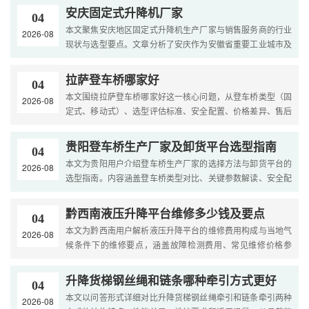
涵....
安庆固定式升降机厂家
04
本文聚焦安庆地区固定式升降机生产厂家与销售服务商的行业
2026-08
现状与选型要点。文章分析了安庆作为安徽省重要工业城市及
国家石油化工、纺织服装、装备制造产业基地的市场特点与
产....
拉萨登车桥哪家好
04
本文围绕拉萨登车桥哪家好这一核心问题，从登车桥类型（固
2026-08
定式、移动式）、选型评估标准、安全配置、价格差异、售后
服务等维度展开分析。结合拉萨高原特殊环境（低气压、昼
夜....
贵阳登车桥生产厂家及卸货平台选型指南
04
本文为贵阳用户介绍登车桥生产厂家的选择方法与卸货平台的
2026-08
选型指南。内容涵盖登车桥类型对比、关键参数解读、安全配
置要求及厂家服务评估，助力物流仓储企业实现高效装卸作
业....
黔西南液压升降平台维修多少钱及要点
04
本文为黔西南用户解析液压升降平台的维修费用构成与当地气
2026-08
候条件下的维修要点，涵盖故障检测费用、常见维修价格参
考、湿热环境下的维修注意事项及正规服务流程，帮助用户建
立....
升降货梯钢丝绳和链条哪种牵引方式更好
04
本文以问答形式详细对比升降货梯钢丝绳牵引和链条牵引两种
2026-08