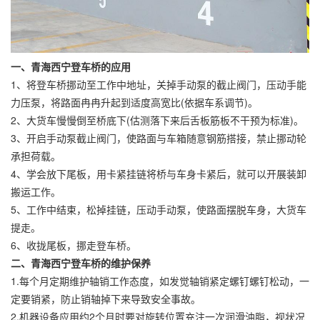
一、青海西宁登车桥的应用
1、将登车桥挪动至工作中地址，关掉手动泵的截止阀门，压动手能
力压泵，将路面冉冉升起到适度高宽比(依据车系调节)。
2、大货车慢慢倒至桥底下(估测落下来后舌板筋板不干预为标准)。
3、开启手动泵截止阀门，使路面与车箱随意钢筋搭接，禁止挪动轮
承担荷载。
4、学会放下尾板，用卡紧挂链将桥与车身卡紧后，就可以开展装卸
搬运工作。
5、工作中结束，松掉挂链，压动手动泵，使路面摆脱车身，大货车
提走。
6、收拢尾板，挪走登车桥。
二、青海西宁登车桥的维护保养
1.每个月定期维护轴销工作态度，如发觉轴销紧定螺钉螺钉松动，一
定要销紧，防止销轴掉下来导致安全事故。
2.机器设备应用约2个月时要对旋转位置充注一次润滑油脂，视状况