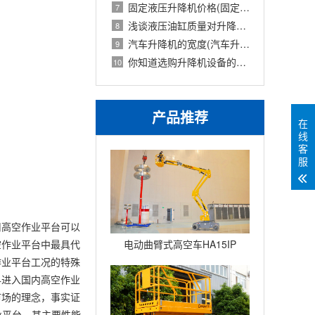
固定液压升降机价格(固定式液压升降设备
7
浅谈液压油缸质量对升降机的使用影响
8
汽车升降机的宽度(汽车升降机重量)
9
你知道选购升降机设备的技巧吗英文(你知
10
产品推荐
在
线
客
服
用高空作业平台可以
空作业平台中最具代
电动曲臂式高空车HA15IP
作业平台工况的特殊
早进入国内高空作业
市场的理念，事实证
业平台。其主要性能