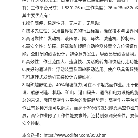
有：工作平台尺寸：1.83*0.76 m;工作高度：26m/28m/32m/3
其主要优点有：
1.操作简便，稳定性好，无冲击，无晃动;
2.技术先进性：采用世界领先的行业标准，确保技术与世界同
3.高可靠性：发动机、液压泵、阀、马达、减速机、控制器、
4.高安全性：防撞、超载和防倾翻自动检测装置全方位保证作
能，全封闭的线索设计，避免意外发生，导致昂贵线索替换
5.高效性：作业范围大、速度快、灵活的转向和快速行走功能
6.良好的通过性：浮动装置及四轮驱动选用。使产品具备超强
7.可旋转式发动机安装设计方便维护。
8.粗矿越野轮胎，40%爬坡能力;可在不平坦路面作业。用
设、船舶制造、机场、矿山、港口码头、通信和电力设施的
总的来说，我国高空作业平台的发展趋势是：高空作业平台能
作业有多种方法可以解决，而高于30米的就只能靠高空作业
展，高空作业除了工作性能要求外，还特别强调安全性，要
安全控制。
本文链接：https://www.cdlifter.com/653.html