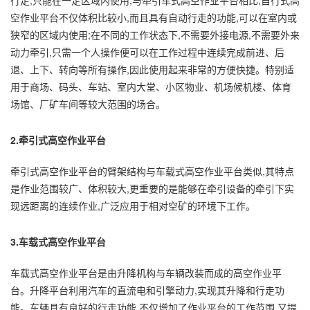
行走,只能在一定区域内使用;与牵引车式高空作业平台相比,自行式高
空作业平台不仅体积比较小,而且具有自动行走的功能,可以在室内或
狭窄的区域内使用;在不同的工作状态下,不需要外接电源,不需要外来
动力牵引,只需一个人操作便可以在工作过程中连续完成前进、后
退、上下、转向等所有操作,因此使用起来非常的方便快捷。特别适
用于商场、码头、车站、室内大堂、小区物业、机场候机楼、体育
场馆、厂矿车间等较大范围的场合。
2.牵引式高空作业平台
牵引式高空作业平台的臂架结构与车载式高空作业平台类似,其特点
是作业范围较广、体积较大,更重要的是能够在牵引设备的牵引下实
现远距离的连续作业,广泛应用于相对空矿的环境下工作。
3.车载式高空作业平台
车载式高空作业平台是由
升降机
构与车辆改装而成的高空作业平
台。升降平台利用汽车的直流电和引擎动力,实现其升降和行走功
能。车辆具有良好的行走功能,不仅增加了作业平台的工作范围,又提