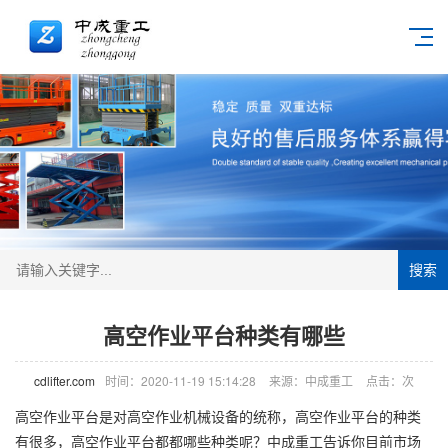
搜索
高空作业平台种类有哪些
cdlifter.com
时间：2020-11-19 15:14:28
来源：中成重工
点击：
次
高空作业平台
是对高空作业机械设备的统称，高空作业平台的种类
有很多，高空作业平台都都哪些种类呢？中成重工告诉你目前市场