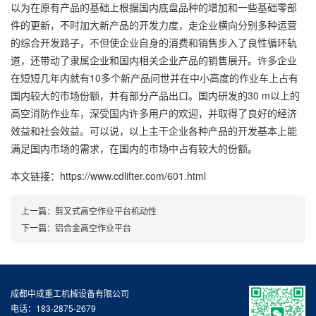
以为在原有产品的基础上根据国内底盘品种的增加和一些基础零部
件的更新，不时加大新产品的开发力度，走企业横向分别多种运营
的综合开发路子，不但使企业自身的消费和销售步入了良性循环轨
道，还带动了隶属企业和国内相关企业产品的销售展开。许多企业
在短短几年内就有10多个新产品问世并在中小高度的作业车上占有
国内较大的市场份额，并有部分产品出口。国内研发的30 m以上的
高空消防作业车，深受国内许多用户的欢迎，并取得了良好的经济
效益和社会效益。可以说，以上主干企业各种产品的开发基本上能
满足国内市场的需求，在国内的市场中占有较大的份额。
本文链接：https://www.cdlifter.com/601.html
上一篇：
剪叉式高空作业平台机动性
下一篇：
铝合金高空作业平台
成都中成重工机械设备有限公司
电话：183-2875-2679