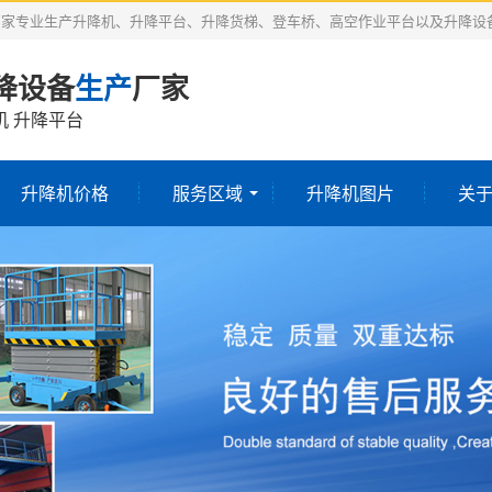
厂家专业生产升降机、升降平台、升降货梯、登车桥、高空作业平台以及升降设
降设备
生产
厂家
机 升降平台
升降机价格
服务区域
升降机图片
关