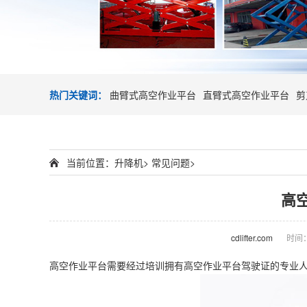
热门关键词：
曲臂式高空作业平台
直臂式高空作业平台
剪
当前位置：
升降机
>
常见问题
>
高
cdlifter.com
时间：2
高空作业平台
需要经过培训拥有高空作业平台驾驶证的专业