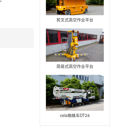
剪叉式高空作业平台
Compact12
简易式高空作业平台
Quickup7
cela蜘蛛车DT24