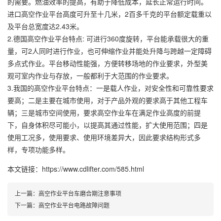
的需要。燃油效率的提高，有助于降低成本，延长正常运行时间。
进口高空作业平台高度可升至十几米，2百多千克的平台额定载重以
及平台总宽度达2.43米。
2.德国高空作业平台特点: 可进行360度旋转，平台能承载很大的重
量，可2人同时进行作业，也可伸缩作业并能处升降与跨越一定障碍
多点式作业。平台移动性能强，方便转移场地的作业要求，外型美
观可室内作业与存放，一般都利于大范围的作业要求。
3.我国的高空作业平台特点：一是载人作业，对安全性和可靠性要求
要高；二是主要在城市使用，对于产品外观的要求高于其他工程车
辆；三是城市空间使用，要求高空作业车在满足作业高度的前提
下，自身体积尽可能小，以提高其通过性能，扩大使用范围；四是
使用工况多，使用要求、使用环境差异大，因此要求结构形式多
样，专项功能多样。
本文链接：https://www.cdlifter.com/585.html
上一篇：
高空作业平台车磨合期注意事项
下一篇：
高空作业平台电路故障问题