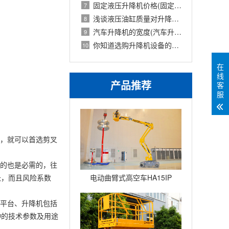
固定液压升降机价格(固定式液压升降设备
7
浅谈液压油缸质量对升降机的使用影响
8
汽车升降机的宽度(汽车升降机重量)
9
你知道选购升降机设备的技巧吗英文(你知
10
在
线
产品推荐
客
服
整，就可以首选剪叉
要的也是必需的，往
长，而且风险系数
电动曲臂式高空车HA15IP
业平台、升降机包括
种的技术参数及用途