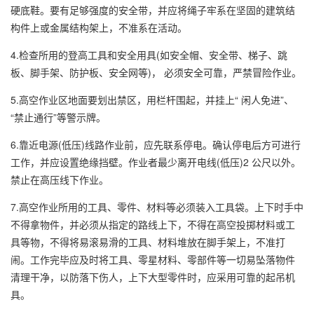
硬底鞋。要有足够强度的安全带，并应将绳子牢系在坚固的建筑结
构件上或金属结构架上，不准系在活动。
4.检查所用的登高工具和安全用具(如安全帽、安全带、梯子、跳
板、脚手架、防护板、安全网等)， 必须安全可靠，严禁冒险作业。
5.高空作业区地面要划出禁区，用栏杆围起，并挂上“ 闲人免进”、
“禁止通行”等警示牌。
6.靠近电源(低压)线路作业前，应先联系停电。确认停电后方可进行
工作，并应设置绝缘挡壁。作业者最少离开电线(低压)2 公尺以外。
禁止在高压线下作业。
7.高空作业所用的工具、零件、材料等必须装入工具袋。上下时手中
不得拿物件，并必须从指定的路线上下，不得在高空投掷材料或工
具等物，不得将易滚易滑的工具、材料堆放在脚手架上，不准打
闹。工作完毕应及时将工具、零星材料、零部件等一切易坠落物件
清理干净，以防落下伤人，上下大型零件时，应采用可靠的起吊机
具。