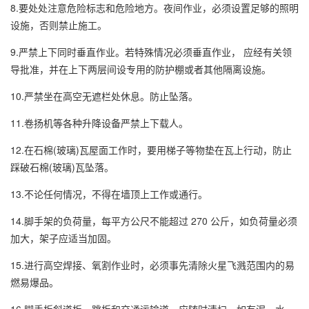
8.要处处注意危险标志和危险地方。夜间作业，必须设置足够的照明
设施，否则禁止施工。
9.严禁上下同时垂直作业。若特殊情况必须垂直作业， 应经有关领
导批准，并在上下两层间设专用的防护棚或者其他隔离设施。
10.严禁坐在高空无遮栏处休息。防止坠落。
11.卷扬机等各种升降设备严禁上下载人。
12.在石棉(玻璃)瓦屋面工作时，要用梯子等物垫在瓦上行动，防止
踩破石棉(玻璃)瓦坠落。
13.不论任何情况，不得在墙顶上工作或通行。
14.脚手架的负荷量，每平方公尺不能超过 270 公斤，如负荷量必须
加大，架子应适当加固。
15.进行高空焊接、氧割作业时，必须事先清除火星飞溅范围内的易
燃易爆品。
16.脚手板斜道板、跳板和交通运输道，应随时清扫。如有泥、水、