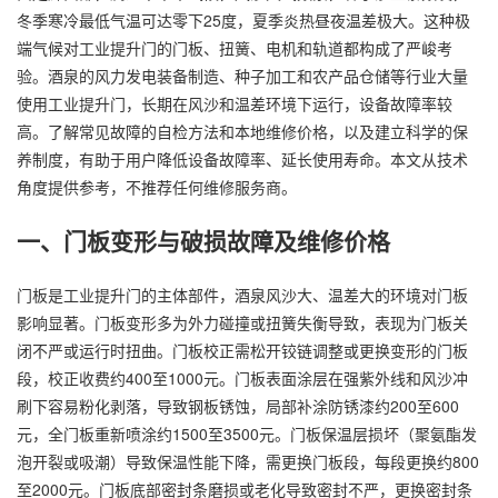
冬季寒冷最低气温可达零下25度，夏季炎热昼夜温差极大。这种极
端气候对工业提升门的门板、扭簧、电机和轨道都构成了严峻考
验。酒泉的风力发电装备制造、种子加工和农产品仓储等行业大量
使用工业提升门，长期在风沙和温差环境下运行，设备故障率较
高。了解常见故障的自检方法和本地维修价格，以及建立科学的保
养制度，有助于用户降低设备故障率、延长使用寿命。本文从技术
角度提供参考，不推荐任何维修服务商。
一、门板变形与破损故障及维修价格
门板是工业提升门的主体部件，酒泉风沙大、温差大的环境对门板
影响显著。门板变形多为外力碰撞或扭簧失衡导致，表现为门板关
闭不严或运行时扭曲。门板校正需松开铰链调整或更换变形的门板
段，校正收费约400至1000元。门板表面涂层在强紫外线和风沙冲
刷下容易粉化剥落，导致钢板锈蚀，局部补涂防锈漆约200至600
元，全门板重新喷涂约1500至3500元。门板保温层损坏（聚氨酯发
泡开裂或吸潮）导致保温性能下降，需更换门板段，每段更换约800
至2000元。门板底部密封条磨损或老化导致密封不严，更换密封条