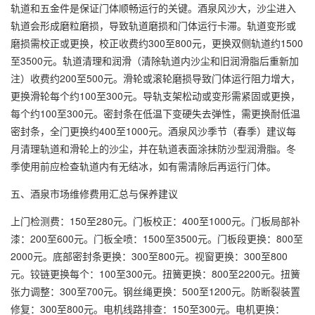
轨道和五金件是保证门体顺畅运行的关键。酒泉风沙大，沙尘进入
轨道会形成磨粒磨损，导致轨道磨损和门体运行卡滞。轨道变形或
磨损需校正或更换，校正收费约300至800元，更换双侧轨道约1500
至3500元。轨道清理和润滑（清除轨道内沙尘和旧润滑脂后重新加
注）收费约200至500元。滑轮或滚轮磨损导致门体运行阻力增大，
更换滑轮每个约100至300元。导轨支架松动或变形需紧固或更换，
每个约100至300元。密封条在低温下变硬失去弹性，需更换耐低温
密封条，全门更换约400至1000元。酒泉风沙季节（春季）建议每
月清理轨道和滑轮上的沙尘，并在轨道表面涂抹防沙型润滑脂。冬
季使用前应检查轨道内有无结冰，如有需清除后再运行门体。
五、酒泉市场维修费用汇总与保养建议
上门检测费：150至280元。门板校正：400至1000元。门板局部补
漆：200至600元。门板全喷：1500至3500元。门板段更换：800至
2000元。底部密封条更换：300至800元。视窗更换：300至800
元。铰链更换每个：100至300元。扭簧更换：800至2200元。扭簧
张力调整：300至700元。钢丝绳更换：500至1200元。防断裂装置
修复：300至800元。电机线路排查：150至300元。电机更换：