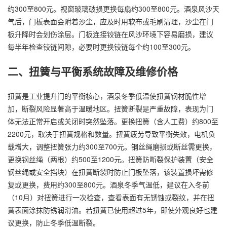
约300至800元。视窗玻璃破损更换每扇约300至800元。酒泉风沙天
气后，门板表面会附着沙尘，应及时用软布或毛刷清理，沙尘在门
板升降时会划伤涂层。门板连接铰链在风沙环境下容易磨损，建议
每半年检查铰链间隙，必要时更换铰链每个约100至300元。
二、扭簧与平衡系统故障及维修价格
扭簧是工业提升门的平衡核心，酒泉冬季低温使扭簧钢材脆性增
加，断裂风险显著高于温暖地区。扭簧断裂是严重故障，表现为门
体无法正常开启或关闭时突然坠落。更换扭簧（含人工费）约800至
2200元，取决于扭簧规格和数量。扭簧疲劳导致平衡失效，电机负
载增大，调整扭簧张力约300至700元。钢丝绳磨损或断丝需更换，
更换钢丝绳（两根）约500至1200元。扭簧防断裂保护装置（安全
钢丝绳或安全挡块）在扭簧断裂时防止门板坠落，该装置损坏需修
复或更换，费用约300至800元。酒泉冬季气温低，建议在入冬前
（10月）对扭簧进行一次检查，查看表面有无锈蚀或裂纹，并在扭
簧表面涂抹防锈润滑油。若扭簧已使用超过5年，即使外观良好也建
议更换，防止冬季低温断裂。