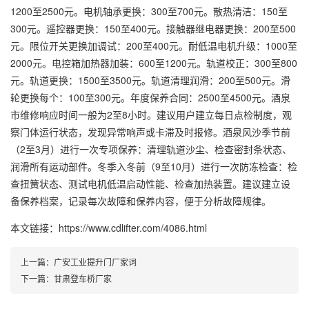
1200至2500元。电机轴承更换：300至700元。散热清洁：150至
300元。遥控器更换：150至400元。接触器继电器更换：200至500
元。限位开关更换加调试：200至400元。耐低温电机升级：1000至
2000元。电控箱加热器加装：600至1200元。轨道校正：300至800
元。轨道更换：1500至3500元。轨道清理润滑：200至500元。滑
轮更换每个：100至300元。年度保养合同：2500至4500元。酒泉
市维修响应时间一般为2至8小时。建议用户建立每日点检制度，观
察门体运行状态，发现异常响声或卡滞及时报修。酒泉风沙季节前
（2至3月）进行一次专项保养：清理轨道沙尘、检查密封条状态、
润滑所有运动部件。冬季入冬前（9至10月）进行一次防冻检查：检
查扭簧状态、测试电机低温启动性能、检查加热装置。建议建立设
备保养档案，记录每次故障和保养内容，便于分析故障规律。
本文链接：https://www.cdlifter.com/4086.html
上一篇：
广安工业提升门厂家词
下一篇：
甘肃登车桥厂家