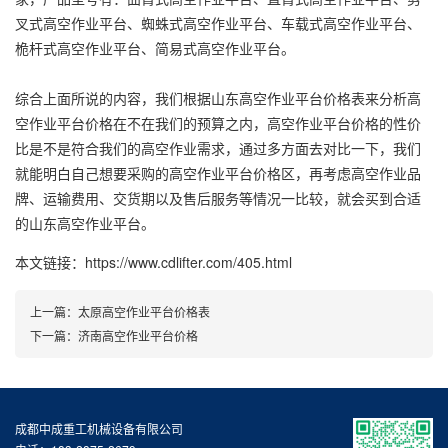
叉式高空作业平台、蜘蛛式高空作业平台、车载式高空作业平台、
桅杆式高空作业平台、简易式高空作业平台。
综合上面所说的内容，我们根据山东高空作业平台价格表来分析高
空作业平台价格在不在我们的预算之内，高空作业平台价格的性价
比是不是符合我们的高空作业需求，通过多方面去对比一下，我们
就能明白自己想要采购的高空作业平台价格区，再考虑高空作业品
牌、运输费用、交货期以及售后服务等情况一比较，就会买到合适
的山东高空作业平台。
本文链接：https://www.cdlifter.com/405.html
上一篇：
太原高空作业平台价格表
下一篇：
济南高空作业平台价格
成都中成重工机械设备有限公司