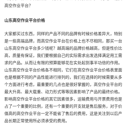
高空作业平台？
山东高空作业平台价格
大家都买过东西，同样的产品不同的品牌有时候价格差异大，特别
是一些高端品牌，而高空作业平台在价格上也不尽相同，那买一台
山东高空作业平台多少钱呢？越高端的品牌价格越高，但是性价比
高，质量有保证，我们要根据自己的实际需求出发选择满足用工需
求的产品。从而让有限的预算能够花在实处起到事半功倍的作用。
山东高空作业平台价格各不相同，它们在高空作业平台价格表里面
也是根据不同的产品性能进行排列的，我们在选择的时候需要从多
个方面进行考虑，最重要的几点也是很好掌握的，高空作业平台的
最大升高、最大载重、动力形式等等因素影响了产品的最终价格。
影响高空作业平台价格的其它因素很多，运输费用与开票费用也是
占了一个重要的比例，还有一个重要的开支就是售后服务，对于价
值高的高空作业平台一定不能省了售后的费用，这是关注到以后产
品长期正常使用所必须承受的费用。