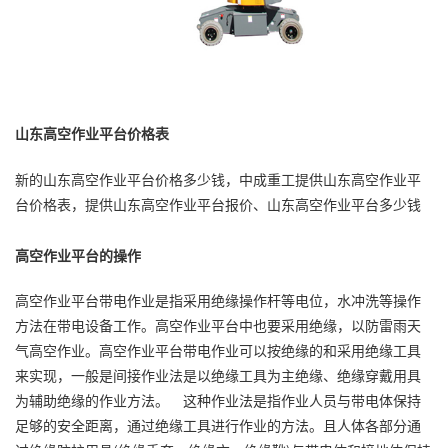
山东高空作业平台价格表
新的山东高空作业平台价格多少钱，中成重工提供山东高空作业平
台价格表，提供山东高空作业平台报价、山东高空作业平台多少钱
高空作业平台的操作
高空作业平台带电作业是指采用绝缘操作杆等电位，水冲洗等操作
方法在带电设备工作。高空作业平台中也要采用绝缘，以防雷雨天
气高空作业。高空作业平台带电作业可以按绝缘的和采用绝缘工具
来实现，一般是间接作业法是以绝缘工具为主绝缘、绝缘穿戴用具
为辅助绝缘的作业方法。 这种作业法是指作业人员与带电体保持
足够的安全距离，通过绝缘工具进行作业的方法。且人体各部分通