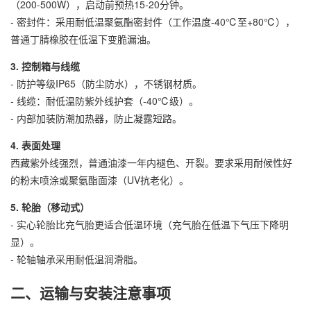
（200-500W），启动前预热15-20分钟。
- 密封件：采用耐低温聚氨酯密封件（工作温度-40℃至+80℃），
普通丁腈橡胶在低温下变脆漏油。
3. 控制箱与线缆
- 防护等级IP65（防尘防水），不锈钢材质。
- 线缆：耐低温防紫外线护套（-40℃级）。
- 内部加装防潮加热器，防止凝露短路。
4. 表面处理
西藏紫外线强烈，普通油漆一年内褪色、开裂。要求采用耐候性好
的粉末喷涂或聚氨酯面漆（UV抗老化）。
5. 轮胎（移动式）
- 实心轮胎比充气胎更适合低温环境（充气胎在低温下气压下降明
显）。
- 轮轴轴承采用耐低温润滑脂。
二、运输与安装注意事项