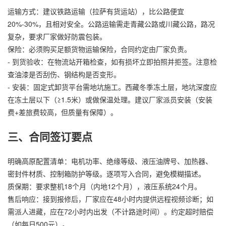
运输方式：建议铁路运输（拉萨有货运站），比公路便宜
20%-30%，且相对安全。公路运输需走青藏公路或川藏公路，路况
复杂，要求厂家做好防震包装。
保险：必须购买足额货物运输保险，合同约定由厂家负责。
- 到货验收：在物流站开箱检查，如有损坏立即拍照并拒签。注意检
查油漆是否刮伤、钢结构是否变形。
- 安装：固定式卸货平台需地坑施工。西藏冬季冻土层，地坑深度应
在冻土层以下（≥1.5米）或做保温处理。建议厂家派员安装（安装
费+差旅费较高，但质量有保障）。
三、合同签订要点
明确高原配置清单：电机功率、绝缘等级、液压油牌号、加热器、
密封件材质、控制箱防护等级。逐项写入合同，避免模糊描述。
质保期：要求整机18个月（内地12个月），液压系统24个月。
售后响应：接到报修后，厂家应在48小时内提供远程视频诊断；如
需派人进藏，应在72小时内出发（不计路途时间）。约定超时赔偿
（如每日500元）。