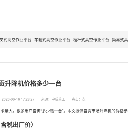
叉式高空作业平台
车载式高空作业平台
桅杆式高空作业平台
简易式高
贡升降机价格多少一台
026-06-16 17:28:27
来源：中成重工
点击：
次
求量大。很多用户咨询“多少钱一台”。本文提供自贡市场升降机的价格参
，含税出厂价）