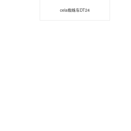
Quickup7
cela蜘蛛车DT24