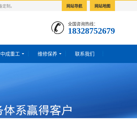
备定制。
网站导航
网站地图
全国咨询热线：
18328752679‬
于中成重工
维修保养
联系我们