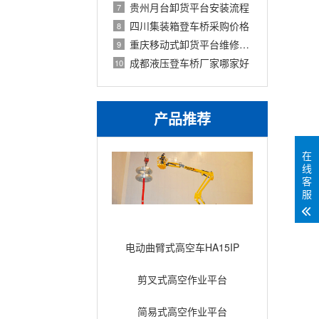
贵州月台卸货平台安装流程
7
四川集装箱登车桥采购价格
8
重庆移动式卸货平台维修电话
9
成都液压登车桥厂家哪家好
10
产品推荐
在
线
客
服
电动曲臂式高空车HA15IP
剪叉式高空作业平台
Compact12
简易式高空作业平台