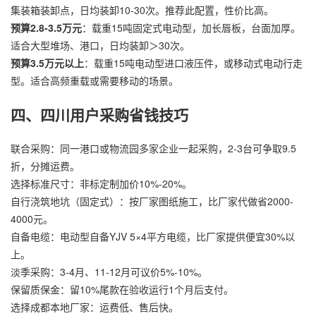
集装箱装卸点，日均装卸10-30次。推荐此配置，性价比高。
预算2.8-3.5万元
：载重15吨固定式电动型，加长唇板，台面加厚。
适合大型堆场、港口，日均装卸＞30次。
预算3.5万元以上
：载重15吨电动型进口液压件，或移动式电动行走
型。适合高频重载或需要移动的场景。
四、四川用户采购省钱技巧
联合采购：同一港口或物流园多家企业一起采购，2-3台可争取9.5
折，分摊运费。
选择标准尺寸：非标定制加价10%-20%。
自行浇筑地坑（固定式）：按厂家图纸施工，比厂家代做省2000-
4000元。
自备电缆：电动型自备YJV 5×4平方电缆，比厂家提供便宜30%以
上。
淡季采购：3-4月、11-12月可议价5%-10%。
保留质保金：留10%尾款在验收运行1个月后支付。
选择成都本地厂家：运费低、售后快。