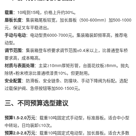
载重
：10吨到15吨，价格上升约30%。
唇板长度
：集装箱尾板较宽，加长唇板（500-600mm）加500-1000
元，保证叉车平稳进出。
手动与电动
：电动型贵6000-7000元。集装箱装卸频率高，推荐电
动型。
调节范围
：集装箱登车桥要求调节范围±0.4米以上，比普通登车桥
要求高，成本略高。
材质与表面处理
：主梁≥10mm厚矩形管，台面花纹板≥8mm。抛丸
除锈+粉末喷涂比普通喷漆贵10%，但更耐用。
安全配置
：防滑板、安全链条、防撞块、手动下降阀为标配。选配
过载保护阀、急停按钮等加500-1500元。
三、不同预算选型建议
预算1.5-2.0万元
：载重10吨固定式手动型，标准唇板。适合中小型
中转站，日均装卸≤10次。
预算2.0-2.8万元
：载重10吨固定式电动型，加长唇板。适合大多数