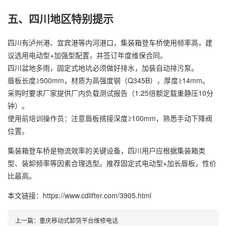
五、四川地区特别提示
四川有泸州港、宜宾港等内河港口，集装箱登车桥使用频率高，建
议选用电动型+加强型配置，并签订年度维保合同。
四川盆地多雨，固定式地坑必须做好排水，加装自动排污泵。
唇板长度≥500mm，材质为高强度钢（Q345B），厚度≥14mm。
采购时要求厂家提供厂内负载测试报告（1.25倍额定载重静压10分
钟）。
使用前培训操作员：注意唇板搭接深度≥100mm，熟悉手动下降阀
位置。
集装箱登车桥是物流效率的关键设备，四川用户应根据集装箱类
型、装卸频率等因素合理选型。推荐固定式电动型+加长唇板，性价
比最高。
本文链接：https://www.cdlifter.com/3905.html
上一篇：
重庆移动式卸货平台维修电话