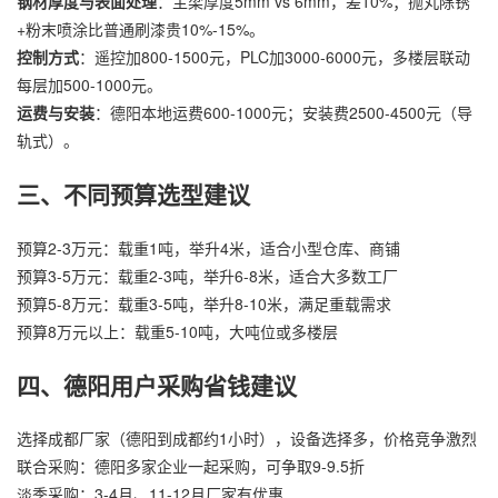
钢材厚度与表面处理
：主梁厚度5mm vs 6mm，差10%；抛丸除锈
+粉末喷涂比普通刷漆贵10%-15%。
控制方式
：遥控加800-1500元，PLC加3000-6000元，多楼层联动
每层加500-1000元。
运费与安装
：德阳本地运费600-1000元；安装费2500-4500元（导
轨式）。
三、不同预算选型建议
预算2-3万元：载重1吨，举升4米，适合小型仓库、商铺
预算3-5万元：载重2-3吨，举升6-8米，适合大多数工厂
预算5-8万元：载重3-5吨，举升8-10米，满足重载需求
预算8万元以上：载重5-10吨，大吨位或多楼层
四、德阳用户采购省钱建议
选择成都厂家（德阳到成都约1小时），设备选择多，价格竞争激烈
联合采购：德阳多家企业一起采购，可争取9-9.5折
淡季采购：3-4月、11-12月厂家有优惠