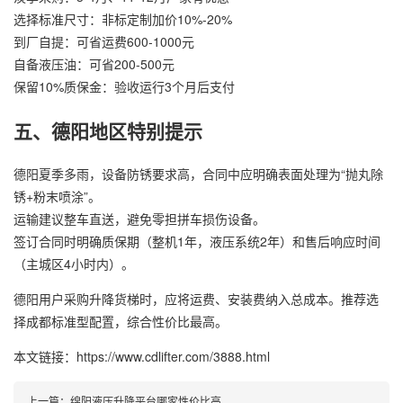
选择标准尺寸：非标定制加价10%-20%
到厂自提：可省运费600-1000元
自备液压油：可省200-500元
保留10%质保金：验收运行3个月后支付
五、德阳地区特别提示
德阳夏季多雨，设备防锈要求高，合同中应明确表面处理为“抛丸除
锈+粉末喷涂”。
运输建议整车直送，避免零担拼车损伤设备。
签订合同时明确质保期（整机1年，液压系统2年）和售后响应时间
（主城区4小时内）。
德阳用户采购升降货梯时，应将运费、安装费纳入总成本。推荐选
择成都标准型配置，综合性价比最高。
本文链接：https://www.cdlifter.com/3888.html
上一篇：
绵阳液压升降平台哪家性价比高