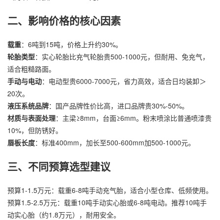
二、影响价格的核心因素
载重
：6吨到15吨，价格上升约30%。
轮胎类型
：实心轮胎比充气轮胎贵500-1000元，但耐用、免充气，
适合粗糙路面。
手动与电动
：电动型贵6000-7000元，省力高效，适合日均装卸＞
20次。
液压系统品牌
：国产品牌性价比高，进口品牌贵30%-50%。
材质与表面处理
：主梁≥8mm，台面≥6mm。粉末喷涂比普通喷漆贵
10%，但防锈好。
唇板长度
：标准400mm，加长至500-600mm加500-1000元。
三、不同预算选型建议
预算1-1.5万元：载重6-8吨手动充气胎，适合小型仓库、低频使用。
预算1.5-2.5万元：载重10吨手动实心胎或6-8吨电动。推荐10吨手
动实心胎（约1.8万元），耐用安全。