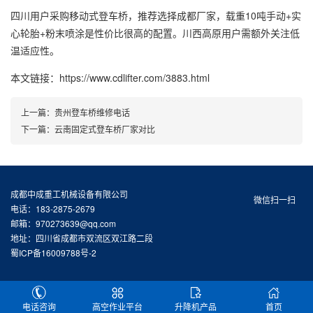
四川用户采购移动式登车桥，推荐选择成都厂家，载重10吨手动+实
心轮胎+粉末喷涂是性价比很高的配置。川西高原用户需额外关注低
温适应性。
本文链接：https://www.cdlifter.com/3883.html
上一篇：
贵州登车桥维修电话
下一篇：
云南固定式登车桥厂家对比
成都中成重工机械设备有限公司
微信扫一扫
电话：183-2875-2679
邮箱：970273639@qq.com
地址：四川省成都市双流区双江路二段
蜀ICP备16009788号-2
电话咨询
高空作业平台
升降机产品
首页