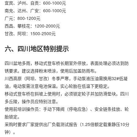
宜宾、泸州、自贡：600-1000元
南充、达州、广安：600-1000元
广元：800-1200元
西昌、攀枝花：1200-2000元
甘孜、阿坝：1500-2500元
六、四川地区特别提示
四川盆地多雨，移动式登车桥长期室外停放，表面处理必须达到防
锈要求。建议选择粉末喷涂，使用后加盖防雨布。
川西高原（阿坝、甘孜）冬季严寒，手动泵液压油需换用32#低凝
油，电动泵需注意电池保温。实心轮胎在低温下更稳定。
移动式登车桥在斜坡上使用时，必须锁定轮子并加防滑垫块。四川
多丘陵，操作员应特别注意。
使用前培训操作员：手动下降阀（停电应急）、安全链条挂放、轮
胎锁定。
采购时要求厂家提供出厂负载测试报告（1.25倍额定载重静压10分
钟）。